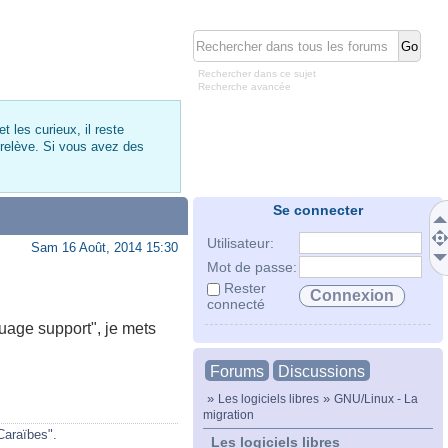
Rechercher dans ce sujet
Recherche avancée
 les curieux, il reste
 relève. Si vous avez des
Se connecter
Utilisateur:
Sam 16 Août, 2014 15:30
Mot de passe:
Rester
connecté
uage support", je mets
Forums
Discussions
»
»
Les logiciels libres
GNU/Linux - La
migration
Caraïbes".
Les logiciels libres