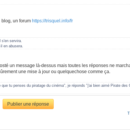
 blog, un forum
https://trisquel.info/fr
 s'en servira.
il en abusera.
s posté un message là-dessus mais toutes les réponses ne marcha
 sûrement une mise à jour ou quelquechose comme ça.
ue tu penses du piratage du cinéma", je réponds "j'ai bien aimé Pirate des 
Publier une réponse
T