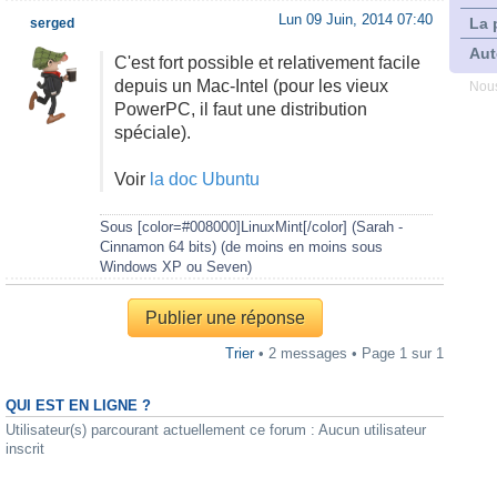
Lun 09 Juin, 2014 07:40
La 
serged
Aut
C'est fort possible et relativement facile
depuis un Mac-Intel (pour les vieux
Nous
PowerPC, il faut une distribution
spéciale).
Voir
la doc Ubuntu
Sous [color=#008000]LinuxMint[/color] (Sarah -
Cinnamon 64 bits) (de moins en moins sous
Windows XP ou Seven)
Publier une réponse
Trier
• 2 messages • Page
1
sur
1
QUI EST EN LIGNE ?
Utilisateur(s) parcourant actuellement ce forum : Aucun utilisateur
inscrit