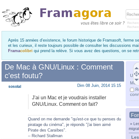
Recherc
Recher
Après 15 années d’existence, le forum historique de Framasoft, ferme se
et les curieux, il reste toujours possible de consulter les discussions ma
Frama
colibri
qui prend la relève. Si vous avez des questions, on se re
De Mac à GNU/Linux : Comment
c'est foutu?
Utili
Mot 
Dim 08 Juin, 2014 15:15
sosolal
R
conn
J'ai un Mac et je voudrais installer
GNU/Linux. Comment on fait?
Fo
Quand on me demande "qu'est-ce que tu penses du
»
Les
piratage du cinéma", je réponds "j'ai bien aimé
migra
Pirate des Caraïbes".
-- Richard Stallman
Les