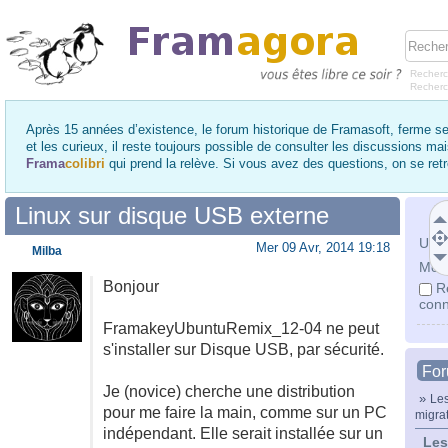
Recherc
Recher
Après 15 années d’existence, le forum historique de Framasoft, ferme se
et les curieux, il reste toujours possible de consulter les discussions ma
Frama
colibri
qui prend la relève. Si vous avez des questions, on se re
Linux sur disque USB externe
Utili
Mer 09 Avr, 2014 19:18
Milba
Mot 
Bonjour
R
conn
FramakeyUbuntuRemix_12-04 ne peut
s'installer sur Disque USB, par sécurité.
Fo
Je (novice) cherche une distribution
»
Les
pour me faire la main, comme sur un PC
migra
indépendant. Elle serait installée sur un
Les