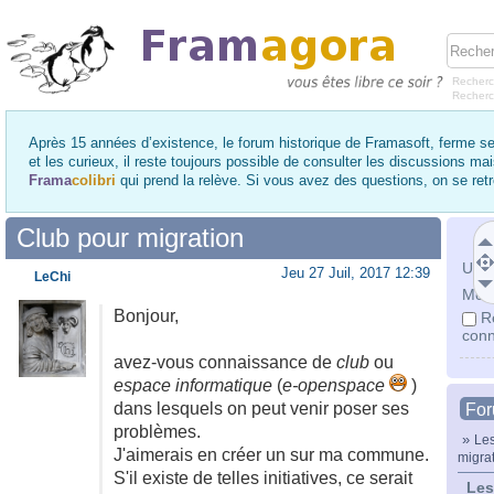
Recherc
Recher
Après 15 années d’existence, le forum historique de Framasoft, ferme se
et les curieux, il reste toujours possible de consulter les discussions ma
Frama
colibri
qui prend la relève. Si vous avez des questions, on se re
Club pour migration
Utili
Jeu 27 Juil, 2017 12:39
LeChi
Mot 
Bonjour,
R
conn
avez-vous connaissance de
club
ou
espace informatique
(
e-openspace
)
dans lesquels on peut venir poser ses
Fo
problèmes.
»
Les
J'aimerais en créer un sur ma commune.
migra
S'il existe de telles initiatives, ce serait
Les