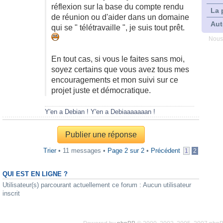
réflexion sur la base du compte rendu
La 
de réunion ou d'aider dans un domaine
Aut
qui se " télétravaille ", je suis tout prêt.
Nous
En tout cas, si vous le faites sans moi,
soyez certains que vous avez tous mes
encouragements et mon suivi sur ce
projet juste et démocratique.
Y'en a Debian ! Y'en a Debiaaaaaaan !
Publier une réponse
Trier
• 11 messages •
Page
2
sur
2
•
Précédent
1
2
QUI EST EN LIGNE ?
Utilisateur(s) parcourant actuellement ce forum : Aucun utilisateur
inscrit