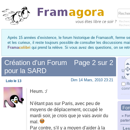
Recherc
Recher
Après 15 années d’existence, le forum historique de Framasoft, ferme se
et les curieux, il reste toujours possible de consulter les discussions ma
Frama
colibri
qui prend la relève. Si vous avez des questions, on se re
Création d'un Forum
Page
2
sur
2
pour la SARD
Utili
Mot 
Dim 14 Mars, 2010 23:21
Lolo le 13
R
conn
Heum. :/
N'étant pas sur Paris, avec peu de
Fo
moyens de déplacement, occupé le
mardi soir, je crois que je vais avoir du
»
For
parte
mal.
Par contre, s'il y a moyen d'aider à la
Les