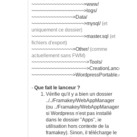
~~~~~~~~~~~~~~~~~~~>www/
~~~~~~~~~~~~~~~~~~~>logs/
~~~~~~~~~~~~~~~>Data/
~~~~~~~~~~~~~~~~~~~>mysql/
(et
uniquement ce dossier)
~~~~~~~~~~~~~~~~~~~>master.sql
(et
fichiers d'export)
~~~~~~~~~~~~~~~>Other/
(comme
actuellement sans FWM)
~~~~~~~~~~~~~~~~~~~~>Tools/
~~~~~~~~~~~~~~~~~~~~>CreationLanceur.exe
~~~~~~~~~~~~~~~>WordpressPortable.exe
-
Que fait le lanceur ?
Vérifie qu'il y a bien un dossier
../../Framakey/WebAppManager
(ou ../Framakey/WebAppManager
si Wordpress n'est pas installé
dans le dossier "Apps", ie
utilisation hors contexte de la
framakey). Sinon, il télécharge le