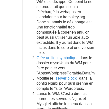
WM et le dézippe. Ce point là ne
se produirait que si on a
téléchargé la webapps en
standalone sur framakey.org.
Donc si jamais le dézippage est
une fonctionnalité trop
compliquée à coder en ahk, on
peut aussi utiliser un .exe auto
extractible. Il y aurait donc le WM
inclus dans le core et une version
.exe.
Crée un lien symbolique
dans le
dossier mysql/data du WM pour
faire pointer vers
"Apps/WordpressPortable/Data/mysql/"
Modifie le "
server block
" dans la
config Nginx pour qu'il prenne en
compte le "site" Wordpress.
Lance le WM. C'est à dire fait
tourner les serveurs Nginx et
Mysql et affiche le menu dans la
barre de notification