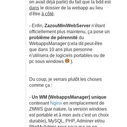
on avait déjà parlé) du fait que la bdd est
dans
le dossier de la webapp au lieu
d'être
à côté
.
- Enfin,
ZazouMiniWebServer
n'étant
officiellement plus maintenu, ça pose un
problème de pérennité
du
WebappsManager (cela dit peut-être
que dans 10 ans plus personne
n'utilisera de logiciels portables ou de
pc sous windows
).
Du coup, je verrais plutôt les choses
comme ça :
-
Un WM (WebappsManager) unique
contenant
Nginx
en remplacement de
ZMWS (par nature, la version windows
est portable et à mon avis c'est un choix
durable), MySQL, PHP, Adminer et/ou
PhpMyAdmin pour ceux qui en on