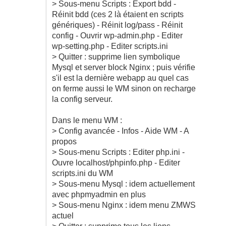
> Sous-menu Scripts : Export bdd -
Réinit bdd (ces 2 là étaient en scripts
génériques) - Réinit log/pass - Réinit
config - Ouvrir wp-admin.php - Editer
wp-setting.php - Editer scripts.ini
> Quitter : supprime lien symbolique
Mysql et server block Nginx ; puis vérifie
s'il est la dernière webapp au quel cas
on ferme aussi le WM sinon on recharge
la config serveur.
Dans le menu WM :
> Config avancée - Infos - Aide WM - A
propos
> Sous-menu Scripts : Editer php.ini -
Ouvre localhost/phpinfo.php - Editer
scripts.ini du WM
> Sous-menu Mysql : idem actuellement
avec phpmyadmin en plus
> Sous-menu Nginx : idem menu ZMWS
actuel