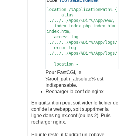
CODE:
TOUT SÉLECTIONNER
location /%ApplicationPath% {
alias
../../../Apps/%Dir%/App/www;
index index.php index.html
index.htm;
access_log
../../../Apps/%Dir%/App/logs/access.
error_log
../../../Apps/%Dir%/App/logs/error.l
location ~
/%ApplicationPath%/(.*\.php)$
Pour FastCGI, le
{
%root_path_absolute% est
try_files $uri =404;
indispensable.
fastcgi_param
Recharger la conf de nginx
SCRIPT_FILENAME
'%root_path_absolute%/App/www/$1';
fastcgi_pass
En quittant on peut soit vider le fichier de
127.0.0.1:9000;
conf de la webapp, soit supprimer la
fastcgi_index
ligne dans nginx.conf (ou les 2). Puis
index.php;
recharger nginx.
include fastcgi_params;
}
Pour le reste, il faudrait un cobaye
}