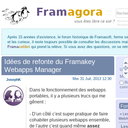
Recherc
Recher
Après 15 années d’existence, le forum historique de Framasoft, ferme se
et les curieux, il reste toujours possible de consulter les discussions ma
Frama
colibri
qui prend la relève. Si vous avez des questions, on se re
Idées de refonte du Framakey
Webapps Manager
Utili
Mot 
Mer 31 Juil, 2013 12:30
JosephK
R
conn
Dans le fonctionnement des webapps
portables, il y a plusieurs trucs qui me
gênent :
Fo
- D'un côté c'est super pratique de faire
»
Les
WebA
cohabiter plusieurs webapps ensemble,
de l'autre c'est quand même
assez
Les