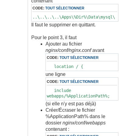
contenant
CODE:
TOUT SÉLECTIONNER
..\..\..\..\Apps\%Dir%\Data\mysql\
Il faut le supprimer en quittant.
Pour le point 3, il faut
Ajouter au fichier
nginx/conf/nginx.conf
avant
CODE:
TOUT SÉLECTIONNER
location / {
une ligne
CODE:
TOUT SÉLECTIONNER
include
webapps/%ApplicationPath%;
(si elle n'y est pas déjà)
Créer/Écraser le fichier
%ApplicationPath% dans le
dossier
nginx/conf/webapps
contenant :