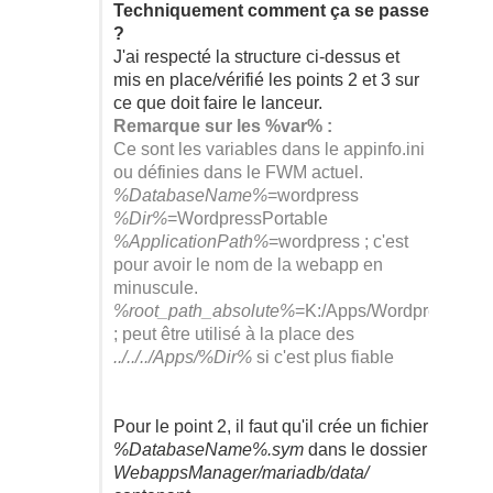
Techniquement comment ça se passe
?
J'ai respecté la structure ci-dessus et
mis en place/vérifié les points 2 et 3 sur
ce que doit faire le lanceur.
Remarque sur les %var% :
Ce sont les variables dans le appinfo.ini
ou définies dans le FWM actuel.
%DatabaseName%
=wordpress
%Dir%
=WordpressPortable
%ApplicationPath%
=wordpress ; c'est
pour avoir le nom de la webapp en
minuscule.
%root_path_absolute%
=K:/Apps/WordpressPort
; peut être utilisé à la place des
../../../Apps/%Dir%
si c'est plus fiable
Pour le point 2, il faut qu'il crée un fichier
%DatabaseName%.sym
dans le dossier
WebappsManager/mariadb/data/