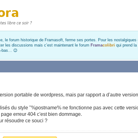
, le forum historique de Framasoft, ferme ses portes. Pour les nostalgiques et
ter les discussions mais c’est maintenant le forum
Frama
colibri
qui prend la
là-bas… 😉
version portable de wordpress, mais par rapport a d'autre version
isés du style "%postname% ne fonctionne pas avec cette versio
 page erreur 404 c'est bien dommage.
ur résoudre ce souci ?