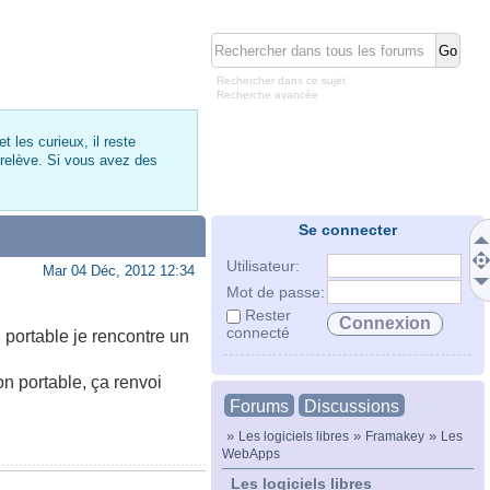
Rechercher dans ce sujet
Recherche avancée
 les curieux, il reste
 relève. Si vous avez des
Se connecter
Utilisateur:
Mar 04 Déc, 2012 12:34
Mot de passe:
Rester
connecté
 portable je rencontre un
n portable, ça renvoi
Forums
Discussions
»
»
»
Les logiciels libres
Framakey
Les
WebApps
Les logiciels libres