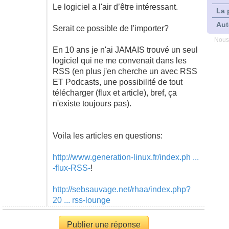
Le logiciel a l'air d’être intéressant.
La 
Aut
Serait ce possible de l'importer?
Nous
En 10 ans je n'ai JAMAIS trouvé un seul
logiciel qui ne me convenait dans les
RSS (en plus j'en cherche un avec RSS
ET Podcasts, une possibilité de tout
télécharger (flux et article), bref, ça
n'existe toujours pas).
Voila les articles en questions:
http://www.generation-linux.fr/index.ph ...
-flux-RSS-
!
http://sebsauvage.net/rhaa/index.php?
20 ... rss-lounge
Publier une réponse