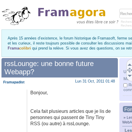
Recherc
Recher
Après 15 années d’existence, le forum historique de Framasoft, ferme se
et les curieux, il reste toujours possible de consulter les discussions ma
Frama
colibri
qui prend la relève. Si vous avez des questions, on se re
rssLounge: une bonne future
Webapp?
Utili
Mot 
Lun 31 Oct, 2011 01:48
Framapadist
R
conn
Bonjour,
Fo
Cela fait plusieurs articles que je lis de
personnes qui passent de Tiny Tiny
»
Les
WebA
RSS (ou autre) à rssLounge.
Les