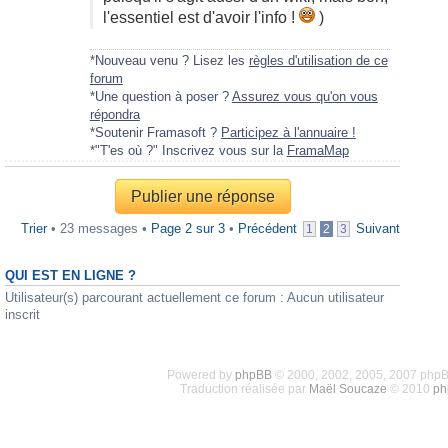
l'essentiel est d'avoir l'info !
)
*Nouveau venu ? Lisez les
règles d'utilisation de ce
forum
*Une question à poser ?
Assurez vous qu'on vous
répondra
*Soutenir Framasoft ?
Participez à l'annuaire !
*"T'es où ?" Inscrivez vous sur la
FramaMap
Publier une réponse
Trier
• 23 messages •
Page
2
sur
3
•
Précédent
Suivant
1
2
3
QUI EST EN LIGNE ?
Utilisateur(s) parcourant actuellement ce forum : Aucun utilisateur
inscrit
Powered by
phpBB
© 2000, 2002, 2005, 2007 php
Traduction réalisée par
Maël Soucaze
© 2010
ph