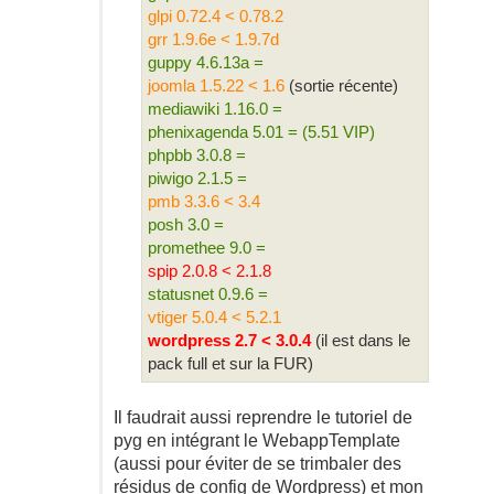
glpi 0.72.4 < 0.78.2
grr 1.9.6e < 1.9.7d
guppy 4.6.13a =
joomla 1.5.22 < 1.6
(sortie récente)
mediawiki 1.16.0 =
phenixagenda 5.01 = (5.51 VIP)
phpbb 3.0.8 =
piwigo 2.1.5 =
pmb 3.3.6 < 3.4
posh 3.0 =
promethee 9.0 =
spip 2.0.8 < 2.1.8
statusnet 0.9.6 =
vtiger 5.0.4 < 5.2.1
wordpress 2.7 < 3.0.4
(il est dans le
pack full et sur la FUR)
Il faudrait aussi reprendre le tutoriel de
pyg en intégrant le WebappTemplate
(aussi pour éviter de se trimbaler des
résidus de config de Wordpress) et mon