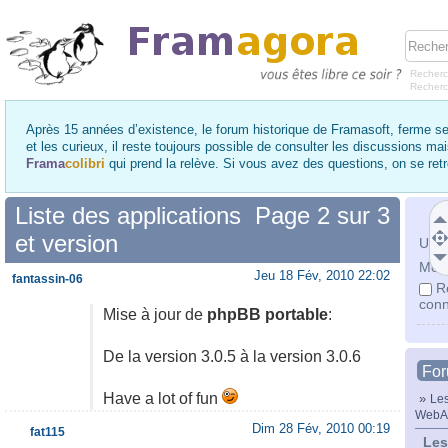
Recherc
Recher
Après 15 années d’existence, le forum historique de Framasoft, ferme se
et les curieux, il reste toujours possible de consulter les discussions ma
Frama
colibri
qui prend la relève. Si vous avez des questions, on se re
Liste des applications
Page
2
sur
3
et version
Utili
Mot 
Jeu 18 Fév, 2010 22:02
fantassin-06
R
conn
Mise à jour de
phpBB portable
:
De la version 3.0.5 à la version 3.0.6
Fo
Have a lot of fun
»
Les
WebA
Dim 28 Fév, 2010 00:19
fat115
Les