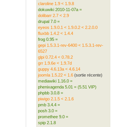
claroline 1.9 < 1.9.8
dokuwiki 2010-11-07a =
dolibarr 2.7 < 2.9
drupal 7.0 =
eyeos 1.9.0.1 < 1.9.0.2 < 2.2.0.0
fluxbb 1.4.2 < 1.4.4
frog 0.95 =
gepi 1.5.3.1-rev-6400 < 1.5.3.1-rev-
6527
glpi 0.72.4 < 0.78.2
grr 1.9.6e < 1.9.7d
guppy 4.6.13a < 4.6.14
joomla 1.5.22 < 1.6
(sortie récente)
mediawiki 1.16.0 =
phenixagenda 5.01 = (5.51 VIP)
phpbb 3.0.8 =
piwigo 2.1.5 < 2.1.6
pmb 3.4.4 =
posh 3.0 =
promethee 9.0 =
spip 2.1.8