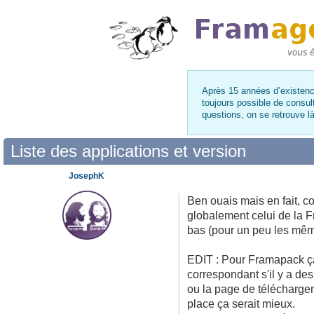
Après 15 années d’existence
toujours possible de consul
questions, on se retrouve 
Liste des applications et version
JosephK
Ben ouais mais en fait, c
globalement celui de la Fr
bas (pour un peu les même
EDIT : Pour Framapack ça p
correspondant s'il y a des
ou la page de téléchargeme
place ça serait mieux.