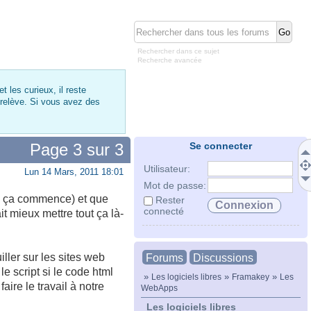
Rechercher dans ce sujet
Recherche avancée
 les curieux, il reste
 relève. Si vous avez des
Page
3
sur
3
Se connecter
Utilisateur:
Lun 14 Mars, 2011 18:01
Mot de passe:
ole ça commence) et que
Rester
connecté
it mieux mettre tout ça là-
iller sur les sites web
Forums
Discussions
le script si le code html
»
»
»
Les logiciels libres
Framakey
Les
ire le travail à notre
WebApps
Les logiciels libres