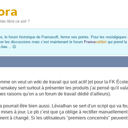
, le forum historique de Framasoft, ferme ses portes. Pour les nostalgiques et
ter les discussions mais c’est maintenant le forum
Frama
colibri
qui prend la
là-bas… 😉
omme on veut un wiki de travail qui soit actif (et pour la FK Éc
amakey sert surtout à présenter les produits j'ai pensé qu'il vala
s raisons qu'on a un forum de travail dédié d'ailleurs).
ourrait être bien aussi. Léviathan se sert d'un script qui va fou
 mises à jour. Le pb c'est que ça oblige à rectifier manuellement 
nt à changé. Si les utilisateurs "premiers concernés" peuvent fa