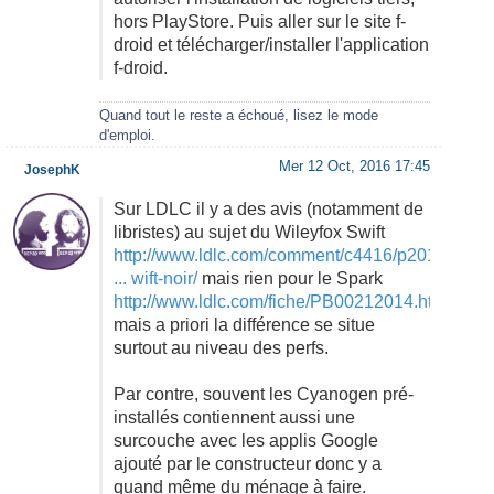
hors PlayStore. Puis aller sur le site f-
droid et télécharger/installer l'application
f-droid.
Quand tout le reste a échoué, lisez le mode
d'emploi.
Mer 12 Oct, 2016 17:45
JosephK
Sur LDLC il y a des avis (notamment de
libristes) au sujet du Wileyfox Swift
http://www.ldlc.com/comment/c4416/p2015
... wift-noir/
mais rien pour le Spark
http://www.ldlc.com/fiche/PB00212014.html
mais a priori la différence se situe
surtout au niveau des perfs.
Par contre, souvent les Cyanogen pré-
installés contiennent aussi une
surcouche avec les applis Google
ajouté par le constructeur donc y a
quand même du ménage à faire.