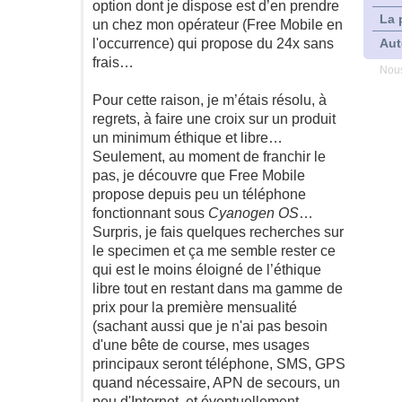
option dont je dispose est d’en prendre
La 
un chez mon opérateur (Free Mobile en
l'occurrence) qui propose du 24x sans
Aut
frais…
Nous
Pour cette raison, je m’étais résolu, à
regrets, à faire une croix sur un produit
un minimum éthique et libre…
Seulement, au moment de franchir le
pas, je découvre que Free Mobile
propose depuis peu un téléphone
fonctionnant sous
Cyanogen OS
…
Surpris, je fais quelques recherches sur
le specimen et ça me semble rester ce
qui est le moins éloigné de l’éthique
libre tout en restant dans ma gamme de
prix pour la première mensualité
(sachant aussi que je n'ai pas besoin
d'une bête de course, mes usages
principaux seront téléphone, SMS, GPS
quand nécessaire, APN de secours, un
peu d'Internet, et éventuellement