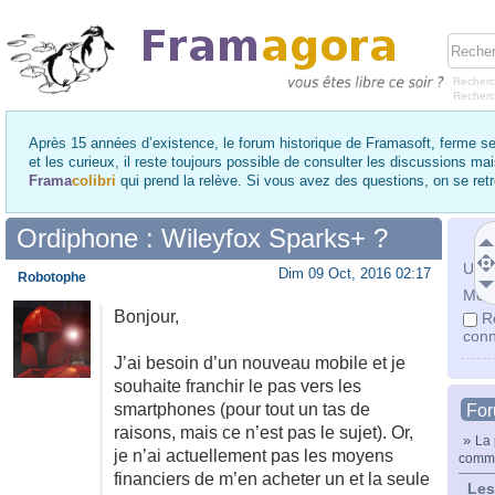
Recherc
Recher
Après 15 années d’existence, le forum historique de Framasoft, ferme se
et les curieux, il reste toujours possible de consulter les discussions ma
Frama
colibri
qui prend la relève. Si vous avez des questions, on se re
Ordiphone : Wileyfox Sparks+ ?
Utili
Dim 09 Oct, 2016 02:17
Robotophe
Mot 
Bonjour,
R
conn
J’ai besoin d’un nouveau mobile et je
souhaite franchir le pas vers les
smartphones (pour tout un tas de
Fo
raisons, mais ce n’est pas le sujet). Or,
»
La 
je n’ai actuellement pas les moyens
comm
financiers de m’en acheter un et la seule
Les