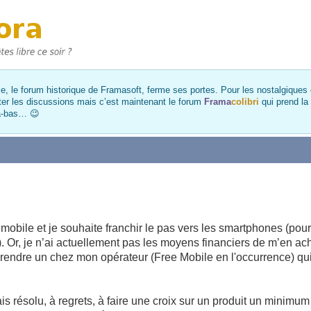
, le forum historique de Framasoft, ferme ses portes. Pour les nostalgiques et
ter les discussions mais c’est maintenant le forum
Frama
colibri
qui prend la
là-bas… 😉
mobile et je souhaite franchir le pas vers les smartphones (pour 
). Or, je n’ai actuellement pas les moyens financiers de m’en ach
 prendre un chez mon opérateur (Free Mobile en l'occurrence) q
ais résolu, à regrets, à faire une croix sur un produit un minimum