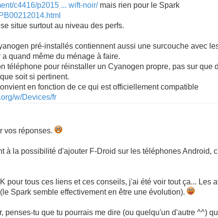
nt/c4416/p2015 ... wift-noir/
mais rien pour le Spark
e/PB00212014.html
e se situe surtout au niveau des perfs.
Cyanogen pré-installés contiennent aussi une surcouche avec le
 y a quand même du ménage à faire.
 son téléphone pour réinstaller un Cyanogen propre, pas sur que d
ue soit si pertinent.
onvient en fonction de ce qui est officiellement compatible
.org/w/Devices/fr
ur vos réponses.
 à la possibilité d'ajouter F-Droid sur les téléphones Android, c
our tous ces liens et ces conseils, j'ai été voir tout ça... Les av
x (le Spark semble effectivement en être une évolution).
r, penses-tu que tu pourrais me dire (ou quelqu'un d'autre ^^) 