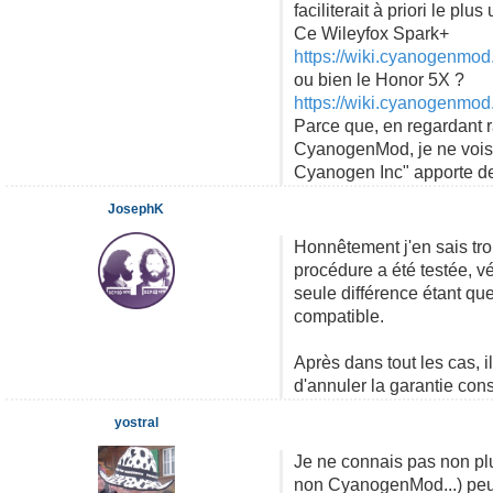
faciliterait à priori le p
Ce Wileyfox Spark+
https://wiki.cyanogenmod
ou bien le Honor 5X ?
https://wiki.cyanogenmod
Parce que, en regardant r
CyanogenMod, je ne vois p
Cyanogen Inc" apporte de 
JosephK
Honnêtement j'en sais tro
procédure a été testée, v
seule différence étant qu
compatible.
Après dans tout les cas, 
d'annuler la garantie cons
yostral
Je ne connais pas non pl
non CyanogenMod...) peut