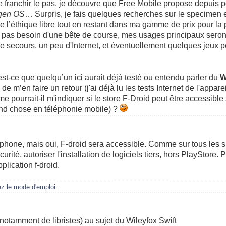
franchir le pas, je découvre que Free Mobile propose depuis 
gen OS
… Surpris, je fais quelques recherches sur le specimen 
de l’éthique libre tout en restant dans ma gamme de prix pour la
ai pas besoin d'une bête de course, mes usages principaux ser
 secours, un peu d'Internet, et éventuellement quelques jeux 
t-ce que quelqu’un ici aurait déjà testé ou entendu parler du
W
e de m’en faire un retour (j'ai déjà lu les tests Internet de l'appar
ême pourrait-il m'indiquer si le store F-Droid peut être accessible
nd chose en téléphonie mobile) ?
phone, mais oui, F-droid sera accessible. Comme sur tous les s
rité, autoriser l'installation de logiciels tiers, hors PlayStore. Pu
pplication f-droid.
ez le mode d'emploi.
(notamment de libristes) au sujet du Wileyfox Swift