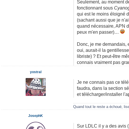
Seulement, au moment de 
fonctionnant sous
Cyano
qui est le moins éloigné 
(sachant aussi que je n'
quand nécessaire, APN de
peux m'en passer)…
Donc, je me demandais, es
oui, aurait-il la gentilless
libriste) ? Et peut-être m
connais vraiment pas gra
yostral
Je ne connais pas ce télé
faudra, dans la section sécu
et télécharger/installer l'a
Quand tout le reste a échoué, lis
JosephK
Sur LDLC il y a des avis 