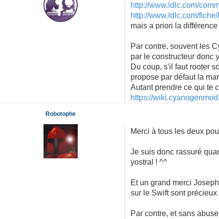
http://www.ldlc.com/comme
http://www.ldlc.com/fich
mais a priori la différenc
Par contre, souvent les 
par le constructeur donc
Du coup, s'il faut rooter
propose par défaut la marq
Autant prendre ce qui te c
https://wiki.cyanogenmod
Robotophe
Merci à tous les deux po
Je suis donc rassuré quant
yostral ! ^^
Et un grand merci JosephK p
sur le Swift sont précieu
Par contre, et sans abuse