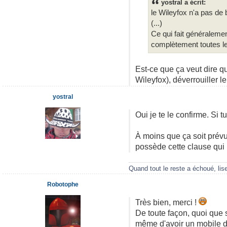
yostral a écrit:
le Wileyfox n'a pas de 
(...)
Ce qui fait généralement
complètement toutes les
Est-ce que ça veut dire 
Wileyfox), déverrouiller le
yostral
Oui je te le confirme. Si 
À moins que ça soit prévu
possède cette clause qui n
Quand tout le reste a échoué, lis
Robotophe
Très bien, merci !
De toute façon, quoi que st
même d'avoir un mobile d