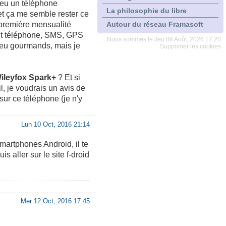
peu un téléphone
La philosophie du libre
et ça me semble rester ce
 première mensualité
Autour du réseau Framasoft
ont téléphone, SMS, GPS
Nous sommes le Jeu 06 Août, 2026 17:20
peu gourmands, mais je
Supprimer les cookies
ileyfox Spark+
? Et si
eil, je voudrais un avis de
 sur ce téléphone (je n'y
Lun 10 Oct, 2016 21:14
martphones Android, il te
is aller sur le site f-droid
Mer 12 Oct, 2016 17:45