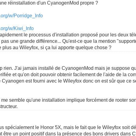
lus une réinstallation d'un CyanogenMod propre ?
.org/w/Porridge_Info
.org/w/Kiwi_Info
apidement le processus d'installation proposé pour les deux tél
as une grande différence... Qu'est-ce que la mention "supporté
plus au Wileyfox, si ça lui apporte quelque chose ?
p rien. J'ai jamais installé de CyanogenMod mais je suppose qu
érifiée et qu'on doit pouvoir obtenir facilement de l'aide de la
e Cyanogen est fourni avec le Wileyfox donc on est sûr que ce s
il me semble qu'une installation implique forcément de rooter so
tructeur.
us spécialement le Honor 5X, mais le fait que le Wileyfox soit
 être un point positif dans la présence des bons drivers dan