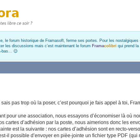
, le forum historique de Framasoft, ferme ses portes. Pour les nostalgiques et
ter les discussions mais c’est maintenant le forum
Frama
colibri
qui prend la
là-bas… 😉
sais pas trop où la poser, c’est pourquoi je fais appel à toi, Fr
illant pour une association, nous essayons d’économiser là où n
s cartes d’adhésion par la poste, nous aimerions donc les envo
trainte est la suivante : nos cartes d’adhésion sont en recto-verso
st-il possible d’envoyer en pièe-jointe un fichier type PDF (qui