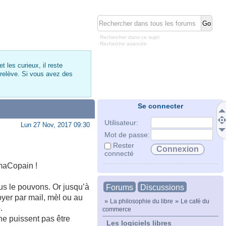
Rechercher dans ce sujet
Recherche avancée
 les curieux, il reste
 relève. Si vous avez des
Se connecter
Utilisateur:
Lun 27 Nov, 2017 09:30
Mot de passe:
Rester
connecté
amaCopain !
ous le pouvons. Or jusqu’à
Forums
Discussions
yer par mail, mèl ou au
»
»
La philosophie du libre
Le café du
.
commerce
 ne puissent pas être
Les logiciels libres