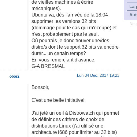
de vieilles machines à écrire
La 
mécaniques).
Ubuntu va, dès l'arrivée de la 18.04
Aut
supprimer les versions 32 bits
Nous
(dommage pour le cas qui m'occupe) et
n'est probablement pas le seul.
Où pourrais-je donc trouver une/des
distro/s dont le support 32 bits va encore
durer... un certain temps?
En vous remerciant d'avance.
G-A BRESMAL
Lun 04 Déc, 2017 19:23
obor2
Bonsoir,
C'est une belle initiative!
J'ai jeté un oeil à Distrowatch qui permet
de définir des critères de choix de
distributions Linux (j'ai utilisé une
architecture i686 pour limiter au 32 bits)