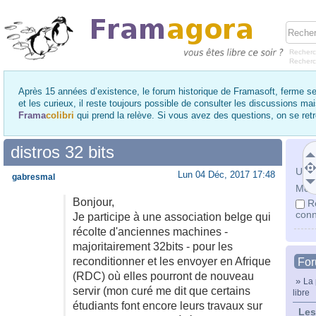
Recherc
Recher
Après 15 années d’existence, le forum historique de Framasoft, ferme se
et les curieux, il reste toujours possible de consulter les discussions ma
Frama
colibri
qui prend la relève. Si vous avez des questions, on se re
distros 32 bits
Utili
Lun 04 Déc, 2017 17:48
gabresmal
Mot 
Bonjour,
R
conn
Je participe à une association belge qui
récolte d'anciennes machines -
majoritairement 32bits - pour les
reconditionner et les envoyer en Afrique
Fo
(RDC) où elles pourront de nouveau
»
La 
servir (mon curé me dit que certains
libre
étudiants font encore leurs travaux sur
Les