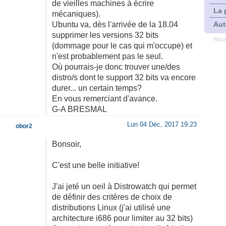
de vieilles machines à écrire
La 
mécaniques).
Ubuntu va, dès l'arrivée de la 18.04
Aut
supprimer les versions 32 bits
Nous
(dommage pour le cas qui m'occupe) et
n'est probablement pas le seul.
Où pourrais-je donc trouver une/des
distro/s dont le support 32 bits va encore
durer... un certain temps?
En vous remerciant d'avance.
G-A BRESMAL
Lun 04 Déc, 2017 19:23
obor2
Bonsoir,
C'est une belle initiative!
J'ai jeté un oeil à Distrowatch qui permet
de définir des critères de choix de
distributions Linux (j'ai utilisé une
architecture i686 pour limiter au 32 bits)