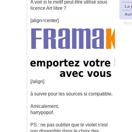
A voir si le motif peut être utilisé sous
La 
licence Art libre ?
Aut
[align=center]
Nous
[/align]
à suivre pour les sources si compatible.
Amicalement,
harrypopof.
PS : ne pas oublier que le violet n'est
pas disponible dans le choix des