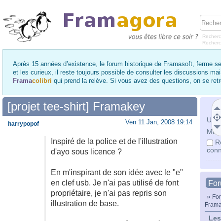
Recherc
Recher
Après 15 années d’existence, le forum historique de Framasoft, ferme se
et les curieux, il reste toujours possible de consulter les discussions ma
Frama
colibri
qui prend la relève. Si vous avez des questions, on se re
[projet tee-shirt] Framakey
Utili
Ven 11 Jan, 2008 19:14
harrypopof
Mot 
Inspiré de la police et de l'illustration
R
conn
d'ayo sous licence ?
En m'inspirant de son idée avec le "e"
en clef usb. Je n'ai pas utilisé de font
Fo
propriétaire, je n'ai pas repris son
»
For
illustration de base.
Frama
Les