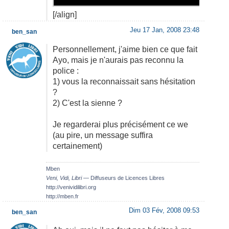
[/align]
Jeu 17 Jan, 2008 23:48
ben_san
Personnellement, j'aime bien ce que fait
Ayo, mais je n'aurais pas reconnu la
police :
1) vous la reconnaissait sans hésitation
?
2) C'est la sienne ?
Je regarderai plus précisément ce we
(au pire, un message suffira
certainement)
Mben
Veni, Vidi, Libri
— Diffuseurs de Licences Libres
http://venividilibri.org
http://mben.fr
Dim 03 Fév, 2008 09:53
ben_san