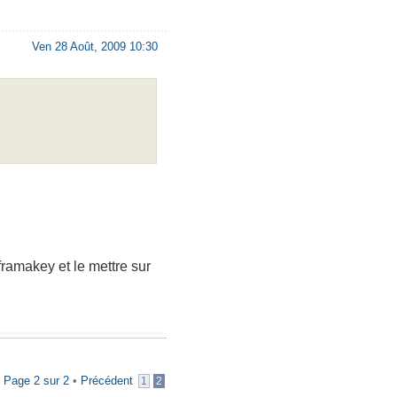
Ven 28 Août, 2009 10:30
 framakey et le mettre sur
•
Page
2
sur
2
•
Précédent
1
2