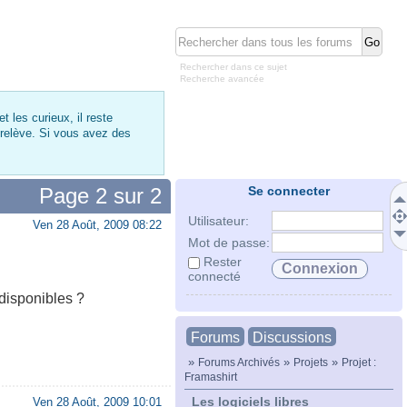
Rechercher dans ce sujet
Recherche avancée
 les curieux, il reste
 relève. Si vous avez des
Page
2
sur
2
Se connecter
Utilisateur:
Ven 28 Août, 2009 08:22
Mot de passe:
Rester
connecté
 disponibles ?
Forums
Discussions
»
»
»
Forums Archivés
Projets
Projet :
Framashirt
Les logiciels libres
Ven 28 Août, 2009 10:01