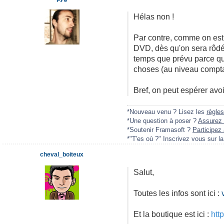
Hélas non !
Par contre, comme on est 
DVD, dès qu'on sera rôdé 
temps que prévu parce que
choses (au niveau comptabl
Bref, on peut espérer avo
*Nouveau venu ? Lisez les
règles
*Une question à poser ?
Assurez 
*Soutenir Framasoft ?
Participez 
*"T'es où ?" Inscrivez vous sur l
cheval_boiteux
Salut,
Toutes les infos sont ici :
Et la boutique est ici :
htt