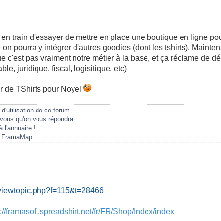
en train d'essayer de mettre en place une boutique en ligne pou
on pourra y intégrer d'autres goodies (dont les tshirts). Mainte
 c'est pas vraiment notre métier à la base, et ça réclame de dé
e, juridique, fiscal, logisitique, etc)
ir de TShirts pour Noyel
 d'utilisation de ce forum
vous qu'on vous répondra
à l'annuaire !
a
FramaMap
viewtopic.php?f=115&t=28466
p://framasoft.spreadshirt.net/fr/FR/Shop/Index/index