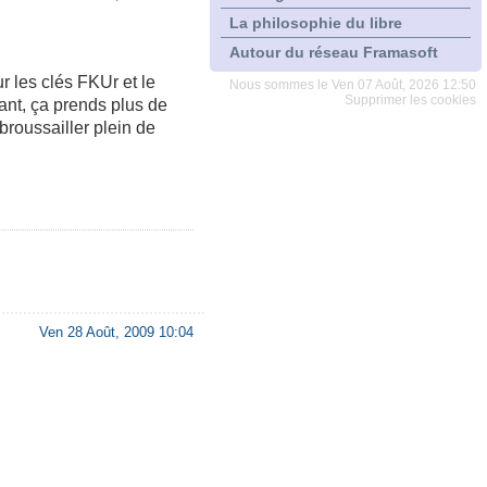
La philosophie du libre
Autour du réseau Framasoft
r les clés FKUr et le
Nous sommes le Ven 07 Août, 2026 12:50
Supprimer les cookies
nant, ça prends plus de
broussailler plein de
Ven 28 Août, 2009 10:04