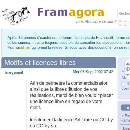
Recherc
Recher
Après 15 années d’existence, le forum historique de Framasoft, ferme se
et les curieux, il reste toujours possible de consulter les discussions ma
Frama
colibri
qui prend la relève. Si vous avez des questions, on se re
Motifs et licences libres
Utili
Mer 05 Sep, 2007 07:42
harrypopof
Mot 
Afin de permettre la commercialisation
R
conn
ainsi que la libre diffusion de vos
réalisations, merci de bien vouloir placer
une licence libre en regard de votre
motif.
Fo
»
For
Idéalement la licence Art Libre ou CC-by
Frama
ou CC-by-sa.
Les