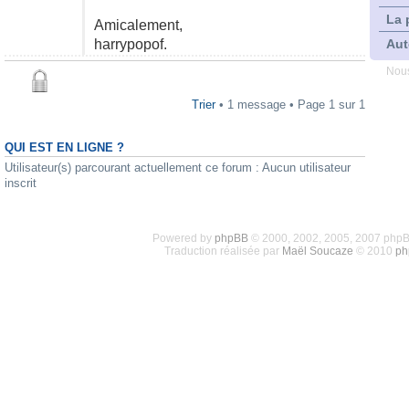
La 
Amicalement,
harrypopof.
Aut
Nous
Trier
• 1 message • Page
1
sur
1
QUI EST EN LIGNE ?
Utilisateur(s) parcourant actuellement ce forum : Aucun utilisateur
inscrit
Powered by
phpBB
© 2000, 2002, 2005, 2007 php
Traduction réalisée par
Maël Soucaze
© 2010
ph