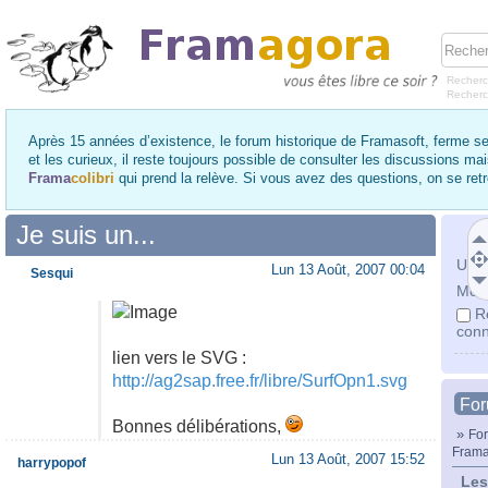
Recherc
Recher
Après 15 années d’existence, le forum historique de Framasoft, ferme se
et les curieux, il reste toujours possible de consulter les discussions ma
Frama
colibri
qui prend la relève. Si vous avez des questions, on se re
Je suis un...
Utili
Lun 13 Août, 2007 00:04
Sesqui
Mot 
R
conn
lien vers le SVG :
http://ag2sap.free.fr/libre/SurfOpn1.svg
Fo
Bonnes délibérations,
»
For
Frama
Lun 13 Août, 2007 15:52
harrypopof
Les