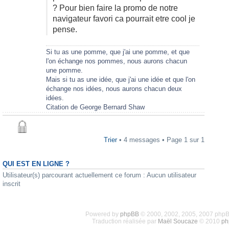
? Pour bien faire la promo de notre
navigateur favori ca pourrait etre cool je
pense.
Si tu as une pomme, que j'ai une pomme, et que
l'on échange nos pommes, nous aurons chacun
une pomme.
Mais si tu as une idée, que j'ai une idée et que l'on
échange nos idées, nous aurons chacun deux
idées.
Citation de George Bernard Shaw
Trier
• 4 messages • Page
1
sur
1
QUI EST EN LIGNE ?
Utilisateur(s) parcourant actuellement ce forum : Aucun utilisateur
inscrit
Powered by
phpBB
© 2000, 2002, 2005, 2007 php
Traduction réalisée par
Maël Soucaze
© 2010
ph