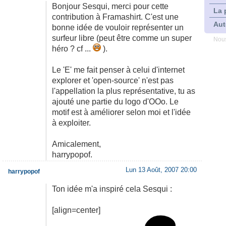
Bonjour Sesqui, merci pour cette
La 
contribution à Framashirt. C'est une
Aut
bonne idée de vouloir représenter un
surfeur libre (peut être comme un super
Nous
héro ? cf ...
).
Le 'E' me fait penser à celui d'internet
explorer et 'open-source' n'est pas
l'appellation la plus représentative, tu as
ajouté une partie du logo d'OOo. Le
motif est à améliorer selon moi et l'idée
à exploiter.
Amicalement,
harrypopof.
Lun 13 Août, 2007 20:00
harrypopof
Ton idée m'a inspiré cela Sesqui :
[align=center]