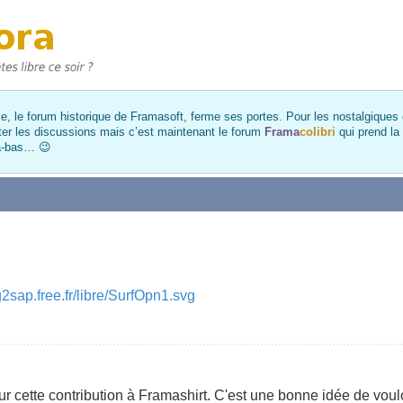
, le forum historique de Framasoft, ferme ses portes. Pour les nostalgiques et
ter les discussions mais c’est maintenant le forum
Frama
colibri
qui prend la
là-bas… 😉
ag2sap.free.fr/libre/SurfOpn1.svg
r cette contribution à Framashirt. C'est une bonne idée de voulo