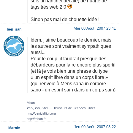
suis un tantinet décalé) de nuage de
tags très web 2.0
Sinon pas mal de chouette idée !
Mer 08 Août, 2007 23:41
ben_san
Idem, j'aime beaucoup le dernier, mais
les autres sont vraiment sympathiques
aussi...
Pour le coup, il faudrait presque des
débardeurs pour faire encore plus sportif
(et là je vois bien une phrase du type
« un esprit libre dans un corps libre »
(qui renvoie à Mens sana in corpore
sano - un esprit sain dans un corps sain)
Mben
Veni, Vidi, Libri
— Diffuseurs de Licences Libres
http://venividilibri.org
http://mben.fr
Jeu 09 Août, 2007 03:22
Marnic