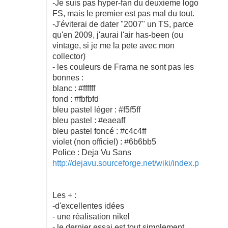
-Je suis pas hyper-fan du deuxieme logo
FS, mais le premier est pas mal du tout.
-J'éviterai de dater "2007" un TS, parce
qu'en 2009, j'aurai l'air has-been (ou
vintage, si je me la pete avec mon
collector)
- les couleurs de Frama ne sont pas les
bonnes :
blanc : #ffffff
fond : #fbfbfd
bleu pastel léger : #f5f5ff
bleu pastel : #eaeaff
bleu pastel foncé : #c4c4ff
violet (non officiel) : #6b6bb5
Police : Deja Vu Sans
http://dejavu.sourceforge.net/wiki/index.php/Ma
Les + :
-d'excellentes idées
- une réalisation nikel
- le dernier essai est tout simplement