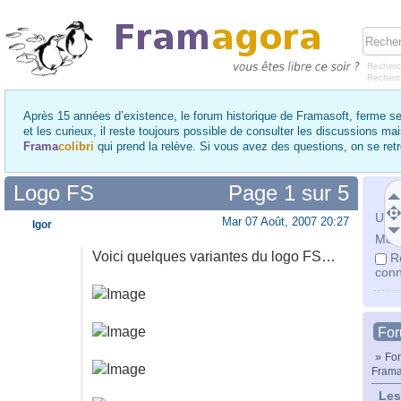
Recherc
Recher
Après 15 années d’existence, le forum historique de Framasoft, ferme se
et les curieux, il reste toujours possible de consulter les discussions ma
Frama
colibri
qui prend la relève. Si vous avez des questions, on se re
Logo FS
Page
1
sur
5
Utili
Mar 07 Août, 2007 20:27
Igor
Mot 
Voici quelques variantes du logo FS…
R
conn
Fo
»
For
Frama
Les