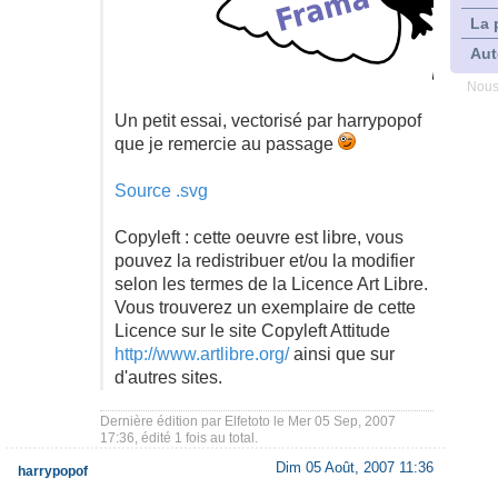
La 
Aut
Nous
Un petit essai, vectorisé par harrypopof
que je remercie au passage
Source .svg
Copyleft : cette oeuvre est libre, vous
pouvez la redistribuer et/ou la modifier
selon les termes de la Licence Art Libre.
Vous trouverez un exemplaire de cette
Licence sur le site Copyleft Attitude
http://www.artlibre.org/
ainsi que sur
d'autres sites.
Dernière édition par
Elfetoto
le Mer 05 Sep, 2007
17:36, édité 1 fois au total.
Dim 05 Août, 2007 11:36
harrypopof