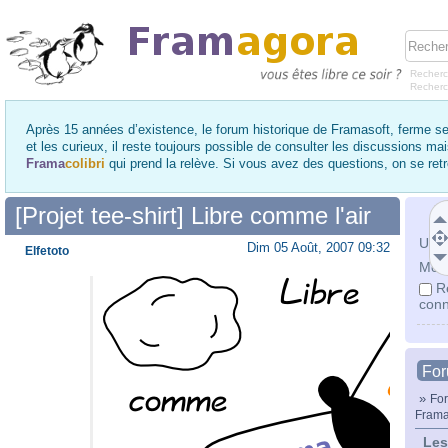
Recherc
Recher
Après 15 années d’existence, le forum historique de Framasoft, ferme se
et les curieux, il reste toujours possible de consulter les discussions ma
Frama
colibri
qui prend la relève. Si vous avez des questions, on se re
[Projet tee-shirt] Libre comme l'air
Utili
Dim 05 Août, 2007 09:32
Elfetoto
Mot 
R
conn
Fo
»
For
Frama
Les