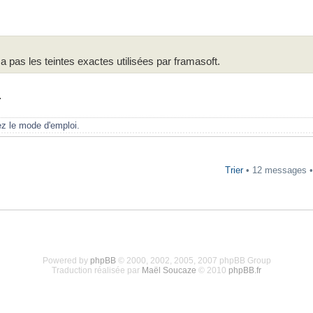
a pas les teintes exactes utilisées par framasoft.
.
ez le mode d'emploi.
Trier
• 12 messages 
Powered by
phpBB
© 2000, 2002, 2005, 2007 phpBB Group
Traduction réalisée par
Maël Soucaze
© 2010
phpBB.fr