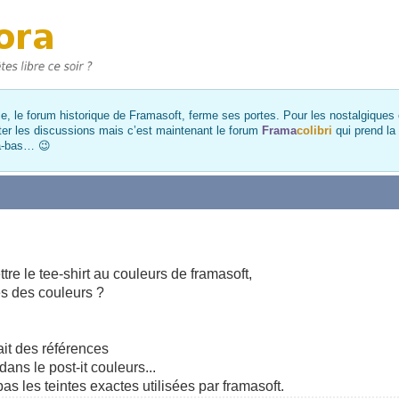
, le forum historique de Framasoft, ferme ses portes. Pour les nostalgiques et
ter les discussions mais c’est maintenant le forum
Frama
colibri
qui prend la
là-bas… 😉
re le tee-shirt au couleurs de framasoft,
es des couleurs ?
vait des références
ans le post-it couleurs...
as les teintes exactes utilisées par framasoft.