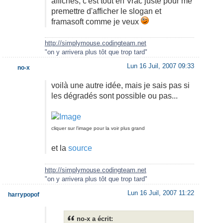
affichés, c'est tout en Vrac juste pour me
premettre d'afficher le slogan et
framasoft comme je veux
http://simplymouse.codingteam.net
"on y arrivera plus tôt que trop tard"
Lun 16 Juil, 2007 09:33
no-x
voilà une autre idée, mais je sais pas si
les dégradés sont possible ou pas...
cliquer sur l'image pour la voir plus grand
et la
source
http://simplymouse.codingteam.net
"on y arrivera plus tôt que trop tard"
Lun 16 Juil, 2007 11:22
harrypopof
no-x a écrit: