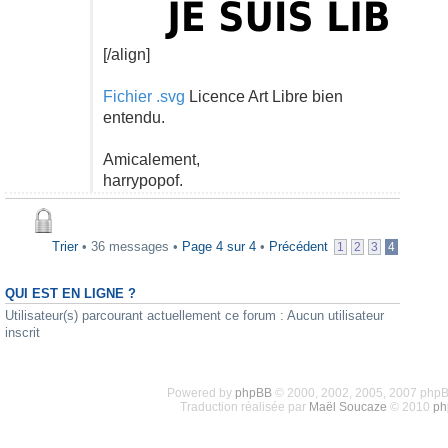
[/align]
Fichier .svg
Licence Art Libre bien
entendu.
Amicalement,
harrypopof.
Trier
• 36 messages •
Page
4
sur
4
•
Précédent
1
2
3
4
QUI EST EN LIGNE ?
Utilisateur(s) parcourant actuellement ce forum : Aucun utilisateur
inscrit
Powered by
phpBB
© 2000, 2002, 2005, 2007 php
Traduction réalisée par
Maël Soucaze
© 2010
ph