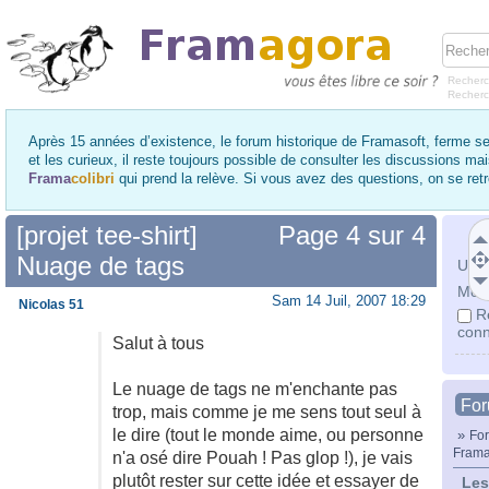
Recherc
Recher
Après 15 années d’existence, le forum historique de Framasoft, ferme se
et les curieux, il reste toujours possible de consulter les discussions ma
Frama
colibri
qui prend la relève. Si vous avez des questions, on se re
[projet tee-shirt]
Page
4
sur
4
Nuage de tags
Utili
Mot 
Sam 14 Juil, 2007 18:29
Nicolas 51
R
conn
Salut à tous
Le nuage de tags ne m'enchante pas
Fo
trop, mais comme je me sens tout seul à
le dire (tout le monde aime, ou personne
»
For
Frama
n'a osé dire Pouah ! Pas glop !), je vais
plutôt rester sur cette idée et essayer de
Les