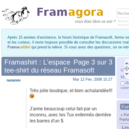
Recherc
Recher
Après 15 années d’existence, le forum historique de Framasoft, ferme se
et les curieux, il reste toujours possible de consulter les discussions ma
Frama
colibri
qui prend la relève. Si vous avez des questions, on se re
Framashirt : L'espace
Page
3
sur
3
tee-shirt du réseau Framasoft
Utili
Mot 
Mar 12 Fév, 2008 15:27
nananov
R
conn
Très jolie boutique, et bien achalandée!!!
Fo
J'aime beaucoup celui fait par un
inconnu, avec les Tux enfermés derrière
»
For
Frama
les barres d'un $
Les