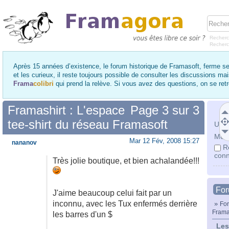
Recherc
Recher
Après 15 années d’existence, le forum historique de Framasoft, ferme se
et les curieux, il reste toujours possible de consulter les discussions ma
Frama
colibri
qui prend la relève. Si vous avez des questions, on se re
Framashirt : L'espace
Page
3
sur
3
tee-shirt du réseau Framasoft
Utili
Mot 
Mar 12 Fév, 2008 15:27
nananov
R
conn
Très jolie boutique, et bien achalandée!!!
Fo
J'aime beaucoup celui fait par un
inconnu, avec les Tux enfermés derrière
»
For
Frama
les barres d'un $
Les