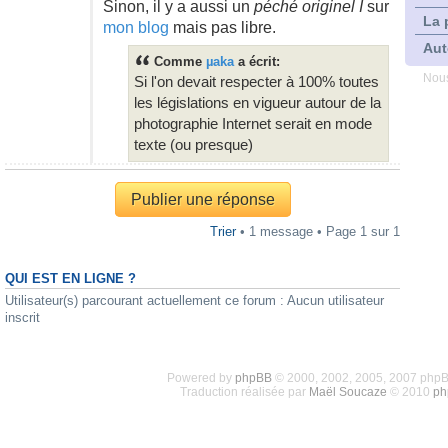
Sinon, il y a aussi un
péché originel I
sur
La 
mon blog
mais pas libre.
Aut
Comme
µaka
a écrit:
Nous
Si l'on devait respecter à 100% toutes
les législations en vigueur autour de la
photographie Internet serait en mode
texte (ou presque)
Publier une réponse
Trier
• 1 message • Page
1
sur
1
QUI EST EN LIGNE ?
Utilisateur(s) parcourant actuellement ce forum : Aucun utilisateur
inscrit
Powered by
phpBB
© 2000, 2002, 2005, 2007 php
Traduction réalisée par
Maël Soucaze
© 2010
ph