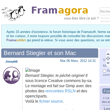
Recherc
Recher
Après 15 années d’existence, le forum historique de Framasoft, ferme se
et les curieux, il reste toujours possible de consulter les discussions ma
Frama
colibri
qui prend la relève. Si vous avez des questions, on se re
Bernard Stiegler et son Mac
Utili
Mar 06 Mars, 2012 14:31
JosephK
Mot 
R
conn
Bernard Stiegler, le péché originel II
sous licence Creative commons by-sa.
Le montage est fait sur Gimp avec des
photos des
rencontres RSLN
et des
Fo
opencliparts.
»
La 
Voilà le
fichier source
.
des ar
Les