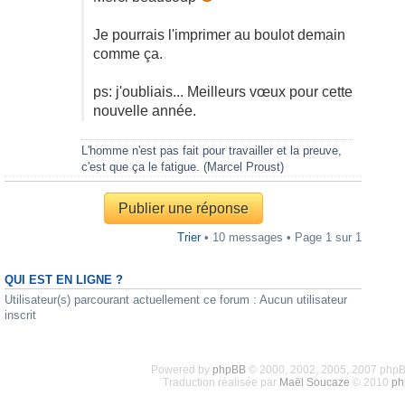
Je pourrais l'imprimer au boulot demain
comme ça.
ps: j'oubliais... Meilleurs vœux pour cette
nouvelle année.
L'homme n'est pas fait pour travailler et la preuve,
c'est que ça le fatigue. (Marcel Proust)
Publier une réponse
Trier
• 10 messages • Page
1
sur
1
QUI EST EN LIGNE ?
Utilisateur(s) parcourant actuellement ce forum : Aucun utilisateur
inscrit
Powered by
phpBB
© 2000, 2002, 2005, 2007 php
Traduction réalisée par
Maël Soucaze
© 2010
ph