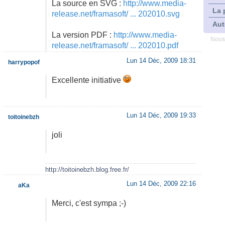
La source en SVG :
http://www.media-
La 
release.net/framasoft/ ... 202010.svg
Aut
La version PDF :
http://www.media-
Nous
release.net/framasoft/ ... 202010.pdf
Lun 14 Déc, 2009 18:31
harrypopof
Excellente initiative
Lun 14 Déc, 2009 19:33
toitoinebzh
joli
http://toitoinebzh.blog.free.fr/
Lun 14 Déc, 2009 22:16
aKa
Merci, c'est sympa ;-)