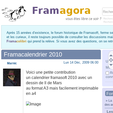
Recherc
Recher
Après 15 années d’existence, le forum historique de Framasoft, ferme se
et les curieux, il reste toujours possible de consulter les discussions ma
Frama
colibri
qui prend la relève. Si vous avez des questions, on se re
Framacalendrier 2010
Utili
Lun 14 Déc, 2009 06:00
Marnic
Mot 
Voici une petite contribution
R
conn
un calendrier framasoft 2010 avec un
dessin de ll de Mars
au format A3 mais facilement imprimable
en a4
Fo
»
La 
des ar
Les