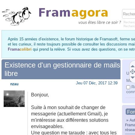
Recherc
Recher
Après 15 années d’existence, le forum historique de Framasoft, ferme se
et les curieux, il reste toujours possible de consulter les discussions ma
Frama
colibri
qui prend la relève. Si vous avez des questions, on se re
Existence d'un gestionnaire de mails
libre
Utili
Mot 
Jeu 07 Déc, 2017 12:39
nzau
R
conn
Bonjour,
Suite à mon souhait de changer de
Fo
messagerie (actuellement Gmail), je
m'intéresse aux différentes solutions
»
Aut
Frama
envisageables.
résea
Une question me taraude : avec tous les