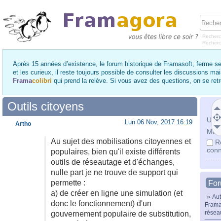
Recherc
Recher
Après 15 années d’existence, le forum historique de Framasoft, ferme se
et les curieux, il reste toujours possible de consulter les discussions ma
Frama
colibri
qui prend la relève. Si vous avez des questions, on se re
Outils citoyens
Utili
Lun 06 Nov, 2017 16:19
Artho
Mot 
Au sujet des mobilisations citoyennes et
R
conn
populaires, bien qu'il existe différents
outils de réseautage et d'échanges,
nulle part je ne trouve de support qui
permette :
Fo
a) de créer en ligne une simulation (et
»
Aut
donc le fonctionnement) d'un
Frama
résea
gouvernement populaire de substitution,