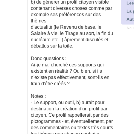
b) de générer un profil citoyen visible
Les
contenant diverses choses comme par
La 
exemple ses préférences sur des
Aut
thèmes
d'actualité (le Revenu de base, le
Nous
Salaire à vie, le Tirage au sort, la fin du
nucléaire etc...) âprement discutés et
débattus sur la toile.
Donc questions :
Ai-je mal cherché ces supports qui
existent en réalité ? Ou bien, si ils
n'existe pas effectivement, sont-ils en
train d'être créés ?
Notes :
- Le support, ou outil, b) aurait pour
destination la création d'un profil par
citoyen. Ce profil rappellerait par des
pictogrammes - et, éventuellement, par
des commentaires ou textes très courts -
les thèmes que chacun souhaite