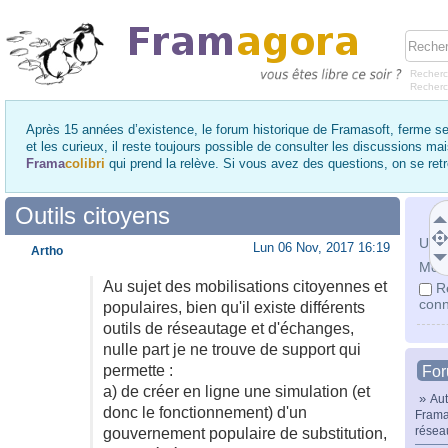
Recherc
Recher
Après 15 années d’existence, le forum historique de Framasoft, ferme se
et les curieux, il reste toujours possible de consulter les discussions ma
Frama
colibri
qui prend la relève. Si vous avez des questions, on se re
Outils citoyens
Utili
Lun 06 Nov, 2017 16:19
Artho
Mot 
Au sujet des mobilisations citoyennes et
R
conn
populaires, bien qu'il existe différents
outils de réseautage et d'échanges,
nulle part je ne trouve de support qui
permette :
Fo
a) de créer en ligne une simulation (et
»
Aut
donc le fonctionnement) d'un
Frama
résea
gouvernement populaire de substitution,