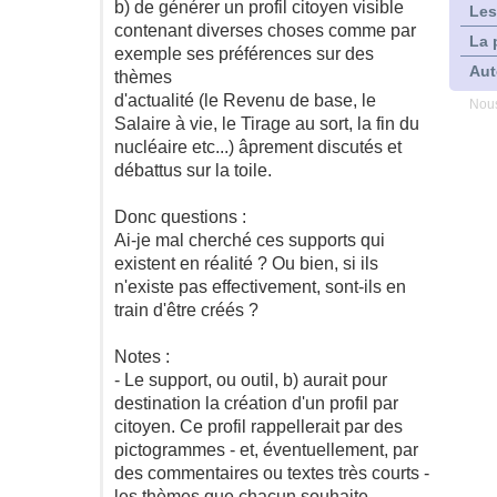
b) de générer un profil citoyen visible
Les
contenant diverses choses comme par
La 
exemple ses préférences sur des
Aut
thèmes
d'actualité (le Revenu de base, le
Nous
Salaire à vie, le Tirage au sort, la fin du
nucléaire etc...) âprement discutés et
débattus sur la toile.
Donc questions :
Ai-je mal cherché ces supports qui
existent en réalité ? Ou bien, si ils
n'existe pas effectivement, sont-ils en
train d'être créés ?
Notes :
- Le support, ou outil, b) aurait pour
destination la création d'un profil par
citoyen. Ce profil rappellerait par des
pictogrammes - et, éventuellement, par
des commentaires ou textes très courts -
les thèmes que chacun souhaite