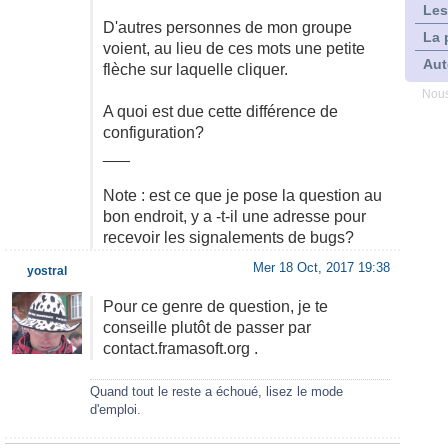
Les
D'autres personnes de mon groupe
La 
voient, au lieu de ces mots une petite
Aut
flèche sur laquelle cliquer.
Nous
A quoi est due cette différence de
configuration?
___
Note : est ce que je pose la question au
bon endroit, y a -t-il une adresse pour
recevoir les signalements de bugs?
Mer 18 Oct, 2017 19:38
yostral
Pour ce genre de question, je te
conseille plutôt de passer par
contact.framasoft.org .
Quand tout le reste a échoué, lisez le mode
d'emploi.