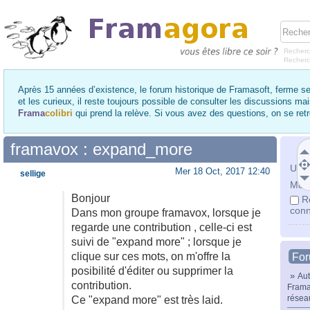
Recherc
Recher
Après 15 années d’existence, le forum historique de Framasoft, ferme se
et les curieux, il reste toujours possible de consulter les discussions ma
Frama
colibri
qui prend la relève. Si vous avez des questions, on se re
framavox : expand_more
Utili
Mer 18 Oct, 2017 12:40
sellige
Mot 
Bonjour
R
conn
Dans mon groupe framavox, lorsque je
regarde une contribution , celle-ci est
suivi de "expand more" ; lorsque je
clique sur ces mots, on m'offre la
Fo
posibilité d'éditer ou supprimer la
»
Aut
contribution.
Frama
résea
Ce "expand more" est très laid.