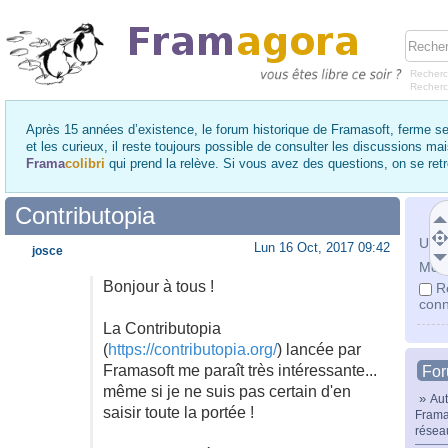
Recherc
Recher
Après 15 années d’existence, le forum historique de Framasoft, ferme se
et les curieux, il reste toujours possible de consulter les discussions ma
Frama
colibri
qui prend la relève. Si vous avez des questions, on se re
Contributopia
Utili
Lun 16 Oct, 2017 09:42
josce
Mot 
Bonjour à tous !
R
conn
La Contributopia
(
https://contributopia.org/
) lancée par
Framasoft me paraît très intéressante...
Fo
même si je ne suis pas certain d'en
»
Aut
saisir toute la portée !
Frama
résea