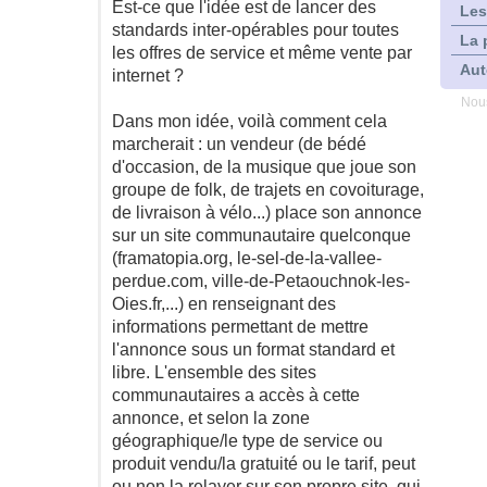
Est-ce que l'idée est de lancer des
Les
standards inter-opérables pour toutes
La 
les offres de service et même vente par
Aut
internet ?
Nous
Dans mon idée, voilà comment cela
marcherait : un vendeur (de bédé
d'occasion, de la musique que joue son
groupe de folk, de trajets en covoiturage,
de livraison à vélo...) place son annonce
sur un site communautaire quelconque
(framatopia.org, le-sel-de-la-vallee-
perdue.com, ville-de-Petaouchnok-les-
Oies.fr,...) en renseignant des
informations permettant de mettre
l'annonce sous un format standard et
libre. L'ensemble des sites
communautaires a accès à cette
annonce, et selon la zone
géographique/le type de service ou
produit vendu/la gratuité ou le tarif, peut
ou non la relayer sur son propre site, qui