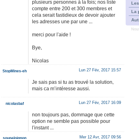
plusieurs personnes à la fois; nos liste
Les
compte entre 200 et 300 membres et
La 
cela serait fastidieux de devoir ajouter
Aut
les adresses une par une ...
Nous
merci pour l'aide !
Bye,
Nicolas
Lun 27 Fév, 2017 15:57
StopMines-eh
Je sais pas si tu as trouvé la solution,
mais ca m’intéresse aussi.
Lun 27 Fév, 2017 16:09
nicolasbaf
non toujours pas, dommage que cette
option ne semble pas possible pour
l'instant ...
Mer 12 Avr, 2017 09:56
soupaloignon