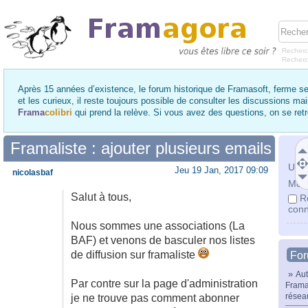
Recherc
Recher
Après 15 années d’existence, le forum historique de Framasoft, ferme se
et les curieux, il reste toujours possible de consulter les discussions ma
Frama
colibri
qui prend la relève. Si vous avez des questions, on se re
Framaliste : ajouter plusieurs emails
Utili
Jeu 19 Jan, 2017 09:09
nicolasbaf
Mot 
Salut à tous,
R
conn
Nous sommes une associations (La
BAF) et venons de basculer nos listes
de diffusion sur framaliste
Fo
»
Aut
Par contre sur la page d'administration
Frama
résea
je ne trouve pas comment abonner