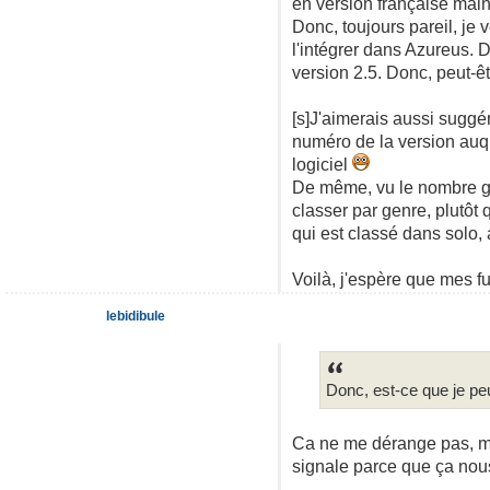
en version française main
Donc, toujours pareil, je 
l'intégrer dans Azureus. 
version 2.5. Donc, peut-êt
[s]J'aimerais aussi suggére
numéro de la version auque
logiciel
De même, vu le nombre gran
classer par genre, plutôt
qui est classé dans solo, 
Voilà, j'espère que mes fu
lebidibule
Donc, est-ce que je peu
Ca ne me dérange pas, mai
signale parce que ça nous