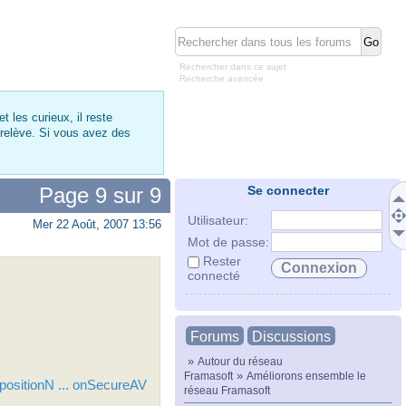
Rechercher dans ce sujet
Recherche avancée
 les curieux, il reste
 relève. Si vous avez des
Page
9
sur
9
Se connecter
Utilisateur:
Mer 22 Août, 2007 13:56
Mot de passe:
Rester
connecté
Forums
Discussions
»
Autour du réseau
»
Framasoft
Améliorons ensemble le
ropositionN ... onSecureAV
réseau Framasoft