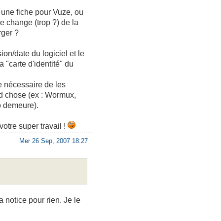
re une fiche pour Vuze, ou
e change (trop ?) de la
rger ?
sion/date du logiciel et le
a "carte d'identité" du
re nécessaire de les
nd chose (ex : Wormux,
lo demeure).
otre super travail !
Mer 26 Sep, 2007 18:27
 notice pour rien. Je le