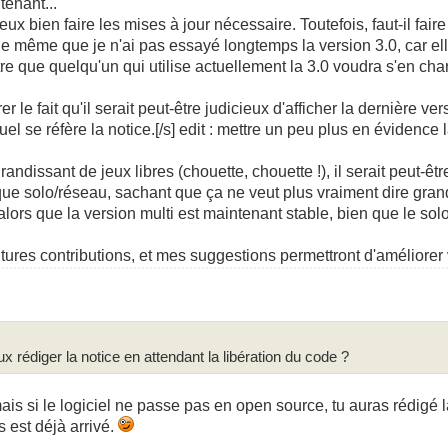
tenant...
veux bien faire les mises à jour nécessaire. Toutefois, faut-il fai
De même que je n'ai pas essayé longtemps la version 3.0, car ell
re que quelqu'un qui utilise actuellement la 3.0 voudra s'en cha
r le fait qu'il serait peut-être judicieux d'afficher la dernière ver
l se réfère la notice.[/s] edit : mettre un peu plus en évidence l
dissant de jeux libres (chouette, chouette !), il serait peut-êt
 que solo/réseau, sachant que ça ne veut plus vraiment dire gra
alors que la version multi est maintenant stable, bien que le so
tures contributions, et mes suggestions permettront d'améliorer v
x rédiger la notice en attendant la libération du code ?
s si le logiciel ne passe pas en open source, tu auras rédigé la
 est déjà arrivé.