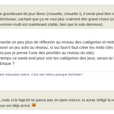
randissant de jeux libres (chouette, chouette !), il serait peut-être 
solo/réseau, sachant que ça ne veut plus vraiment dire grand chose (
 version multi est maintenant stable, bien que le solo demeure).
emande un peu plus de réflexion au niveau des catégories et mot
d'avoir un jeu solo ou réseau, si oui faut-il faut créer les mots-clé
era pas je pense l'une des priorités au niveau du site).
temps ce week-end pour voir les catégories des jeux, serais-tu i
ubrique ?
une mauvaise notice, c'est une notice presque terminée !
ais si le logiciel ne passe pas en open source, tu auras rédigé la no
ous est déjà arrivé.