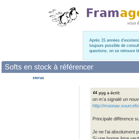
Après 15 années d’existence
toujours possible de consul
questions, on se retrouve 
Softs en stock à référencer
sterus
pyg a écrit:
on m'a signalé un nouve
http://moonav.sourcefo
Principale différence s
Je ne l'ai absolument p
Si une bonne âme veut 