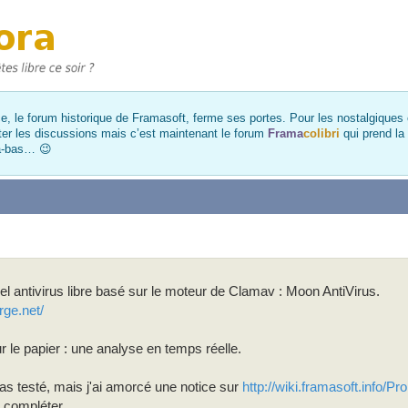
, le forum historique de Framasoft, ferme ses portes. Pour les nostalgiques et
ter les discussions mais c’est maintenant le forum
Frama
colibri
qui prend la
là-bas… 😉
l antivirus libre basé sur le moteur de Clamav : Moon AntiVirus.
rge.net/
ur le papier : une analyse en temps réelle.
as testé, mais j'ai amorcé une notice sur
http://wiki.framasoft.info/P
compléter ...