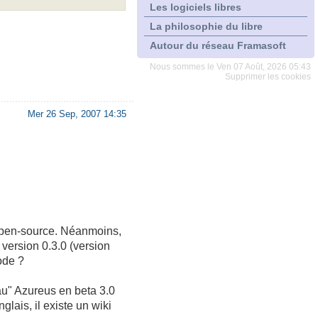
Les logiciels libres
La philosophie du libre
Autour du réseau Framasoft
Nous sommes le Ven 07 Août, 2026 05:43
Supprimer les cookies
Mer 26 Sep, 2007 14:35
pen-source. Néanmoins,
 version 0.3.0 (version
code ?
eau" Azureus en beta 3.0
lais, il existe un wiki