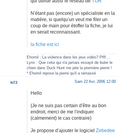
qui utilise aussi le réseau de
TOR
N'étant pas (encore) un spécialiste en la
matière, si quelqu'un veut me filer un
coup de main pour étoffer la fiche, je lui
en serait reconnaissant.
la fiche est ici
Ehomil : La violence dans les jeux vidéo? Pfff....
Lynx : Que celui qui n'a jamais essayé de buter le
chien dans Duck Hunt me jete la première pierre !
* Ehomil repose la pierre qu'il a ramassé
Sam 22 Avr, 2006 12:00
lo72
Hello
(Je ne suis pas certain d'être au bon
endroit, merci de me l'indiquer
(calmement) le cas contraire)
Je propose d'ajouter le logiciel
Zebedee