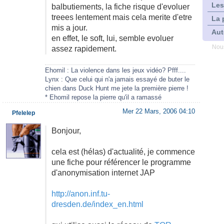
Les
balbutiements, la fiche risque d'evoluer
treees lentement mais cela merite d'etre
La 
mis a jour.
Aut
en effet, le soft, lui, semble evoluer
Nous
assez rapidement.
Ehomil : La violence dans les jeux vidéo? Pfff....
Lynx : Que celui qui n'a jamais essayé de buter le
chien dans Duck Hunt me jete la première pierre !
* Ehomil repose la pierre qu'il a ramassé
Mer 22 Mars, 2006 04:10
Pfelelep
Bonjour,
cela est (hélas) d'actualité, je commence
une fiche pour référencer le programme
d'anonymisation internet JAP
http://anon.inf.tu-
dresden.de/index_en.html