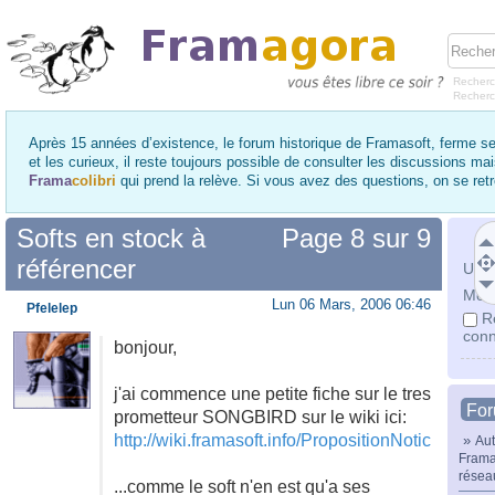
Recherc
Recher
Après 15 années d’existence, le forum historique de Framasoft, ferme se
et les curieux, il reste toujours possible de consulter les discussions ma
Frama
colibri
qui prend la relève. Si vous avez des questions, on se re
Softs en stock à
Page
8
sur
9
référencer
Utili
Mot 
Lun 06 Mars, 2006 06:46
Pfelelep
R
conn
bonjour,
j'ai commence une petite fiche sur le tres
Fo
prometteur SONGBIRD sur le wiki ici:
http://wiki.framasoft.info/PropositionNotice/Songb
»
Aut
Frama
résea
...comme le soft n'en est qu'a ses