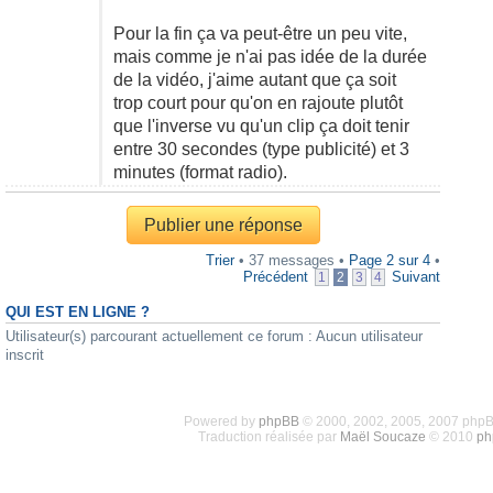
Pour la fin ça va peut-être un peu vite,
mais comme je n'ai pas idée de la durée
de la vidéo, j'aime autant que ça soit
trop court pour qu'on en rajoute plutôt
que l'inverse vu qu'un clip ça doit tenir
entre 30 secondes (type publicité) et 3
minutes (format radio).
Publier une réponse
Trier
• 37 messages •
Page
2
sur
4
•
Précédent
Suivant
1
2
3
4
QUI EST EN LIGNE ?
Utilisateur(s) parcourant actuellement ce forum : Aucun utilisateur
inscrit
Powered by
phpBB
© 2000, 2002, 2005, 2007 php
Traduction réalisée par
Maël Soucaze
© 2010
ph