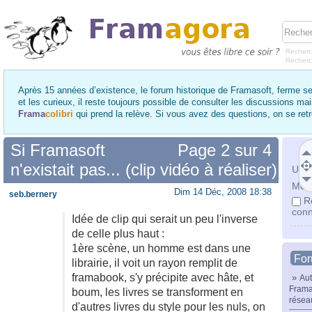
Recherc
Recher
Après 15 années d’existence, le forum historique de Framasoft, ferme se
et les curieux, il reste toujours possible de consulter les discussions ma
Frama
colibri
qui prend la relève. Si vous avez des questions, on se re
Si Framasoft
Page
2
sur
4
n'existait pas... (clip vidéo à réaliser)
Utili
Mot 
Dim 14 Déc, 2008 18:38
seb.bernery
R
conn
Idée de clip qui serait un peu l'inverse
de celle plus haut :
1ère scène, un homme est dans une
Fo
librairie, il voit un rayon remplit de
framabook, s'y précipite avec hâte, et
»
Aut
Frama
boum, les livres se transforment en
résea
d'autres livres du style pour les nuls, on