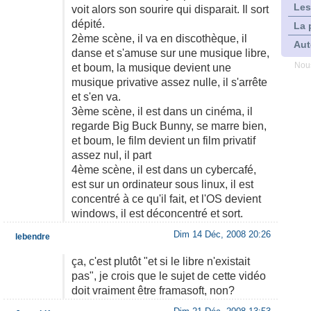
Les
voit alors son sourire qui disparait. Il sort
dépité.
La 
2ème scène, il va en discothèque, il
Aut
danse et s'amuse sur une musique libre,
Nous
et boum, la musique devient une
musique privative assez nulle, il s'arrête
et s'en va.
3ème scène, il est dans un cinéma, il
regarde Big Buck Bunny, se marre bien,
et boum, le film devient un film privatif
assez nul, il part
4ème scène, il est dans un cybercafé,
est sur un ordinateur sous linux, il est
concentré à ce qu'il fait, et l'OS devient
windows, il est déconcentré et sort.
Dim 14 Déc, 2008 20:26
lebendre
ça, c'est plutôt "et si le libre n'existait
pas", je crois que le sujet de cette vidéo
doit vraiment être framasoft, non?