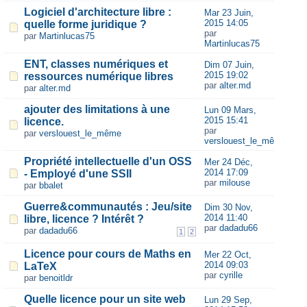
Logiciel d'architecture libre :
Mar 23 Juin,
2015 14:05
quelle forme juridique ?
par
par
Martinlucas75
Martinlucas75
ENT, classes numériques et
Dim 07 Juin,
2015 19:02
ressources numérique libres
par
alter.md
par
alter.md
ajouter des limitations à une
Lun 09 Mars,
2015 15:41
licence.
par
par
verslouest_le_même
verslouest_le_même
Propriété intellectuelle d'un OSS
Mer 24 Déc,
2014 17:09
- Employé d'une SSII
par
milouse
par
bbalet
Guerre&communautés : Jeu/site
Dim 30 Nov,
2014 11:40
libre, licence ? Intérêt ?
par
dadadu66
par
dadadu66
1
2
Licence pour cours de Maths en
Mer 22 Oct,
2014 09:03
LaTeX
par
cyrille
par
benoitldr
Quelle licence pour un site web
Lun 29 Sep,