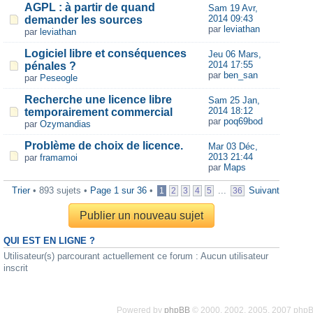
AGPL : à partir de quand
Sam 19 Avr,
2014 09:43
demander les sources
par
leviathan
par
leviathan
Logiciel libre et conséquences
Jeu 06 Mars,
2014 17:55
pénales ?
par
ben_san
par
Peseogle
Recherche une licence libre
Sam 25 Jan,
2014 18:12
temporairement commercial
par
poq69bod
par
Ozymandias
Problème de choix de licence.
Mar 03 Déc,
2013 21:44
par
framamoi
par
Maps
Trier
• 893 sujets •
Page
1
sur
36
•
...
Suivant
1
2
3
4
5
36
Publier un nouveau sujet
QUI EST EN LIGNE ?
Utilisateur(s) parcourant actuellement ce forum : Aucun utilisateur
inscrit
Powered by
phpBB
© 2000, 2002, 2005, 2007 php