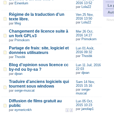
2016 13:52
par
Einenlum
La 
par
Lola22
Aut
Régime de la traduction d'un
Ven 25 Nov,
2016 13:50
texte libre.
Nous
par
Lola22
par
Meg
Changement de licence suite à
Mer 26 Oct,
2016 14:27
un fork GPLv3
par
Primokorn
par
Primokorn
Partage de frais: site, logiciel et
Lun 01 Août,
2016 09:32
données utilisateurs
par
Thosbk
par
Thosbk
Blog d'opinion sous licence cc
Lun 11 Juil, 2016
22:03
by-nd ou by-sa ?
par
djean
par
djean
Traduire d'anciens logiciels qui
Sam 14 Nov,
2015 15:16
tournent sous windows
par
serge-
par
serge-muscat
muscat
Diffusion de films gratuit au
Lun 05 Oct,
2015 10:23
public
par
janolap1
par
eymericnkh
1
2