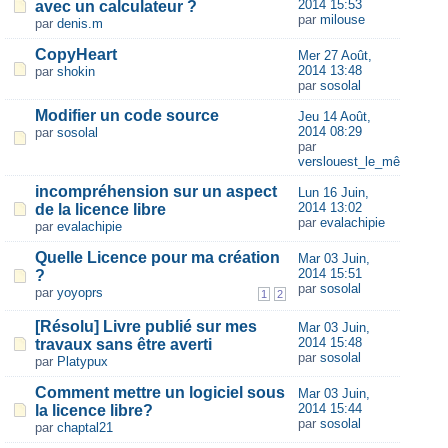
2014 15:53
avec un calculateur ?
par
milouse
par
denis.m
CopyHeart
Mer 27 Août,
2014 13:48
par
shokin
par
sosolal
Modifier un code source
Jeu 14 Août,
2014 08:29
par
sosolal
par
verslouest_le_même
incompréhension sur un aspect
Lun 16 Juin,
2014 13:02
de la licence libre
par
evalachipie
par
evalachipie
Quelle Licence pour ma création
Mar 03 Juin,
2014 15:51
?
par
sosolal
par
yoyoprs
1
2
[Résolu] Livre publié sur mes
Mar 03 Juin,
2014 15:48
travaux sans être averti
par
sosolal
par
Platypux
Comment mettre un logiciel sous
Mar 03 Juin,
2014 15:44
la licence libre?
par
sosolal
par
chaptal21