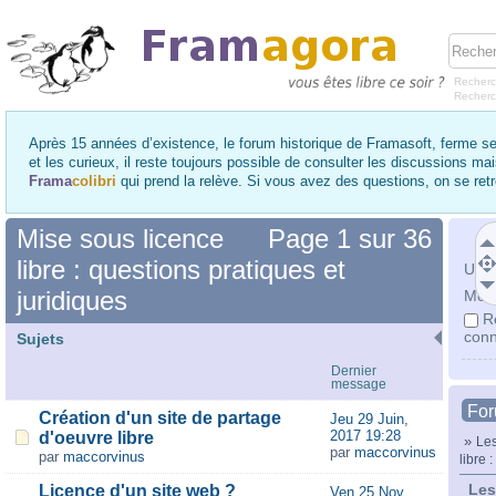
Recherc
Recher
Après 15 années d’existence, le forum historique de Framasoft, ferme se
et les curieux, il reste toujours possible de consulter les discussions ma
Frama
colibri
qui prend la relève. Si vous avez des questions, on se re
Mise sous licence
Page
1
sur
36
libre : questions pratiques et
Utili
juridiques
Mot 
R
conn
Sujets
Dernier
message
Fo
Création d'un site de partage
Jeu 29 Juin,
2017 19:28
d'oeuvre libre
»
Les
par
maccorvinus
par
maccorvinus
libre 
Les
Licence d'un site web ?
Ven 25 Nov,