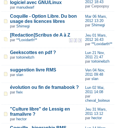
2012 18:43
logiciel avec GNU/Linux
par Cerpoopsy
par
manudwarf
Coquille - Option Libre. Du bon
Mar 06 Mars,
2012 13:20
usage des licences libres
par
Shimegi
par
Shimegi
[Redaction]Scribus de A à Z
Jeu 01 Mars,
2012 16:43
par
**Loxidarth**
1
2
3
par
**Loxidarth**
Geekscottes en pdf ?
Lun 21 Nov,
2011 21:47
par
toitoinebzh
par
toitoinebzh
suggestion livre RMS
Ven 04 Nov,
2011 09:48
par
slan
par
slan
évolution ou fin de framabook ?
Lun 02 Mai,
2011 14:08
par
fwix
par
cheval_boiteux
"Culture libre" de Lessig en
Jeu 31 Mars,
2011 13:12
framalivre ?
par
hector
par
hector
Coquille - biographie RMS