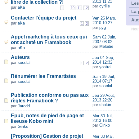
2013 11:21
libre de la collection ?!
Les
par
cyrille
par
aKa
...
1
10
11
12
La 
Contacter l'équipe du projet
Ven 26 Mars,
Aut
2010 10:27
par
aKa
1
2
par
pyg
Nous
Appel marketing à tous ceux qui
Sam 02 Juin,
2007 08:02
ont acheté un Framabook
par
Mélodie
par
aKa
Auteurs
Jeu 04 Sep,
2014 12:32
par
sosolal
1
2
par
yostral
Rénumérer les Framartistes
Sam 19 Juil,
2014 07:17
par
sosolal
par
sosolal
Publication conforme ou pas aux
Jeu 29 Août,
2013 22:20
règles Framabook ?
par
shokin
par
Jarodd
Epub, notes de pied de page et
Mar 30 Juil,
2013 16:00
liseuse Kobo mini
par
Ginko
par
Ginko
[Proposition] Gestion de projet
Mer 30 Mai,