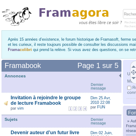
Recherc
Recher
Après 15 années d’existence, le forum historique de Framasoft, ferme se
et les curieux, il reste toujours possible de consulter les discussions ma
Frama
colibri
qui prend la relève. Si vous avez des questions, on se re
Framabook
Page
1
sur
5
Utili
Annonces
Mot 
Dernier
R
message
conn
Invitation à rejoindre le groupe
Dim 25 Avr,
2010 22:08
de lecture Framabook
par
FUN
par
vim
1
2
3
4
Fo
Sujets
Dernier
»
Aut
message
Frama
résea
Devenir auteur d'un futur livre
Dim 02 Juin,