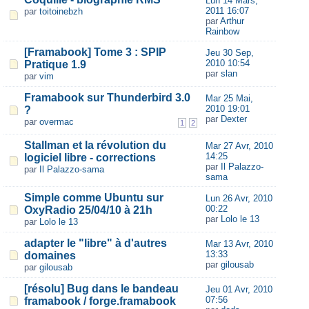
Lun 14 Mars,
2011 16:07
par
toitoinebzh
par
Arthur
Rainbow
[Framabook] Tome 3 : SPIP
Jeu 30 Sep,
2010 10:54
Pratique 1.9
par
slan
par
vim
Framabook sur Thunderbird 3.0
Mar 25 Mai,
2010 19:01
?
par
Dexter
par
overmac
1
2
Stallman et la révolution du
Mar 27 Avr, 2010
14:25
logiciel libre - corrections
par
Il Palazzo-
par
Il Palazzo-sama
sama
Simple comme Ubuntu sur
Lun 26 Avr, 2010
00:22
OxyRadio 25/04/10 à 21h
par
Lolo le 13
par
Lolo le 13
adapter le "libre" à d'autres
Mar 13 Avr, 2010
13:33
domaines
par
gilousab
par
gilousab
[résolu] Bug dans le bandeau
Jeu 01 Avr, 2010
07:56
framabook / forge.framabook