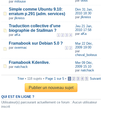
par
dods
par
milouse
Simple comme Ubuntu 9.10:
Dim 31 Jan,
2010 18:30
erratum p.291 (adm. services)
par
jlkreiss
par
jlkreiss
Traduction collective d'une
Jeu 21 Jan,
2010 17:58
biographie de Stallman ?
par
aKa
par
aKa
1
2
3
4
Framabook sur Debian 5.0 ?
Mar 22 Déc,
2009 19:00
par
overmac
1
2
par
cheval_boiteux
Framabook Kdenlive.
Mer 09 Déc,
2009 15:10
par
natchack
par
natchack
Trier
• 118 sujets •
Page
1
sur
5
•
Suivant
1
2
3
4
5
Publier un nouveau sujet
QUI EST EN LIGNE ?
Utilisateur(s) parcourant actuellement ce forum : Aucun utilisateur
inscrit