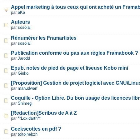
Appel marketing à tous ceux qui ont acheté un Frama
par
aKa
Auteurs
par
sosolal
Rénumérer les Framartistes
par
sosolal
Publication conforme ou pas aux règles Framabook ?
par
Jarodd
Epub, notes de pied de page et liseuse Kobo mini
par
Ginko
[Proposition] Gestion de projet logiciel avec GNU/Linu
par
manudwarf
Coquille - Option Libre. Du bon usage des licences lib
par
Shimegi
[Redaction]Scribus de A à Z
par
**Loxidarth**
Geekscottes en pdf ?
par
toitoinebzh