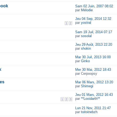
book
Sam 02 Juin, 2007 08:02
par
Mélodie
Jeu 04 Sep, 2014 12:32
par
yostral
1
2
Sam 19 Juil, 2014 07:17
par
sosolal
Jeu 29 Août, 2013 22:20
par
shokin
Mar 30 Juil, 2013 16:00
par
Ginko
x
Mer 30 Mai, 2012 18:43
par Cerpoopsy
res
Mar 06 Mars, 2012 13:20
par
Shimegi
Jeu 01 Mars, 2012 16:43
par
**Loxidarth**
1
2
3
Lun 21 Nov, 2011 21:47
par
toitoinebzh