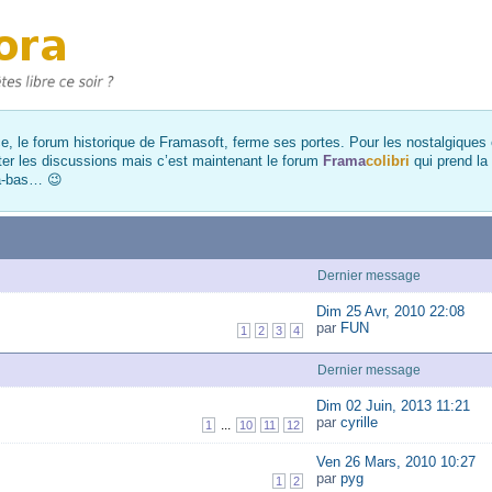
, le forum historique de Framasoft, ferme ses portes. Pour les nostalgiques et
ter les discussions mais c’est maintenant le forum
Frama
colibri
qui prend la
là-bas… 😉
Dernier message
Dim 25 Avr, 2010 22:08
par
FUN
1
2
3
4
Dernier message
Dim 02 Juin, 2013 11:21
par
cyrille
...
1
10
11
12
Ven 26 Mars, 2010 10:27
par
pyg
1
2