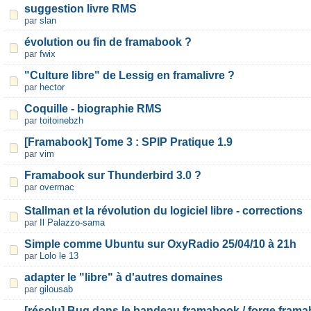
suggestion livre RMS
par
slan
évolution ou fin de framabook ?
par
fwix
"Culture libre" de Lessig en framalivre ?
par
hector
Coquille - biographie RMS
par
toitoinebzh
[Framabook] Tome 3 : SPIP Pratique 1.9
par
vim
Framabook sur Thunderbird 3.0 ?
par
overmac
Stallman et la révolution du logiciel libre - corrections
par
Il Palazzo-sama
Simple comme Ubuntu sur OxyRadio 25/04/10 à 21h
par
Lolo le 13
adapter le "libre" à d'autres domaines
par
gilousab
[résolu] Bug dans le bandeau framabook / forge.fram