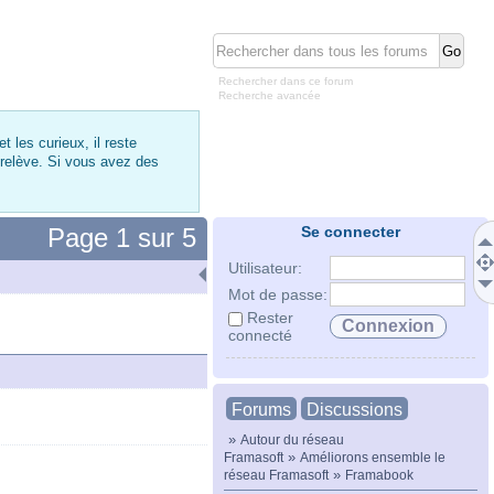
Rechercher dans ce forum
Recherche avancée
 les curieux, il reste
 relève. Si vous avez des
Page
1
sur
5
Se connecter
Utilisateur:
Mot de passe:
Rester
connecté
Forums
Discussions
»
Autour du réseau
»
Framasoft
Améliorons ensemble le
»
réseau Framasoft
Framabook