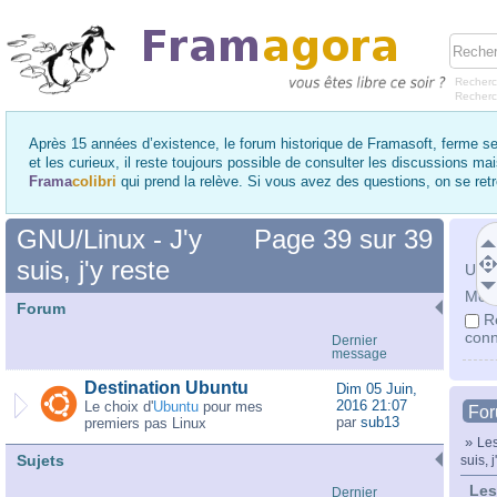
Recherc
Recher
Après 15 années d’existence, le forum historique de Framasoft, ferme se
et les curieux, il reste toujours possible de consulter les discussions ma
Frama
colibri
qui prend la relève. Si vous avez des questions, on se re
GNU/Linux - J'y
Page
39
sur
39
suis, j'y reste
Utili
Mot 
Forum
R
conn
Dernier
message
Destination Ubuntu
Dim 05 Juin,
2016 21:07
Le choix d'
Ubuntu
pour mes
Fo
par
sub13
premiers pas Linux
»
Les
Sujets
suis, j
Les
Dernier