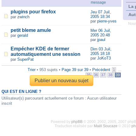
message
La 
plugins pour firefox
Jeu 07 Juil,
Aut
2005 18:34
par
zwinch
par
pierre-yves
Nous
petit bleme amule
Mer 06 Juil,
2005 20:48
par
gerald
par
jpaul
Empécher KDE de fermer
Dim 03 Juil,
2005 18:18
automatiquement une session
par
JoKoT3
par
SuperPat
Trier
• 953 sujets •
Page
39
sur
39
•
Précédent
...
1
35
36
37
38
39
Publier un nouveau sujet
QUI EST EN LIGNE ?
Utilisateur(s) parcourant actuellement ce forum : Aucun utilisateur
inscrit
Powered by
phpBB
© 2000, 2002, 2005, 2007 php
Traduction réalisée par
Maël Soucaze
© 2010
ph