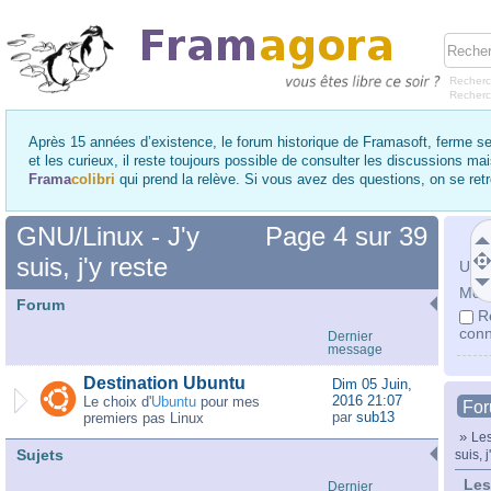
Recherc
Recher
Après 15 années d’existence, le forum historique de Framasoft, ferme se
et les curieux, il reste toujours possible de consulter les discussions ma
Frama
colibri
qui prend la relève. Si vous avez des questions, on se re
GNU/Linux - J'y
Page
4
sur
39
suis, j'y reste
Utili
Mot 
Forum
R
conn
Dernier
message
Destination Ubuntu
Dim 05 Juin,
2016 21:07
Le choix d'
Ubuntu
pour mes
Fo
par
sub13
premiers pas Linux
»
Les
Sujets
suis, j
Les
Dernier