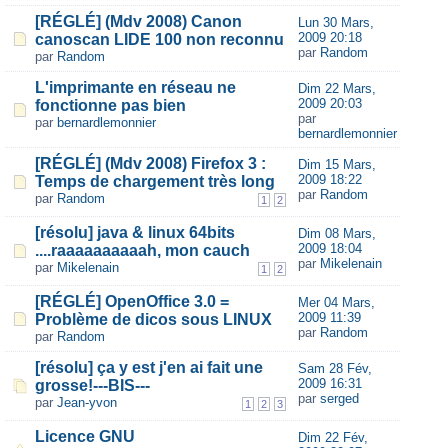
[RÉGLÉ] (Mdv 2008) Canon
Lun 30 Mars,
2009 20:18
canoscan LIDE 100 non reconnu
par
Random
par
Random
L'imprimante en réseau ne
Dim 22 Mars,
2009 20:03
fonctionne pas bien
par
par
bernardlemonnier
bernardlemonnier
[RÉGLÉ] (Mdv 2008) Firefox 3 :
Dim 15 Mars,
2009 18:22
Temps de chargement très long
par
Random
par
Random
1
2
[résolu] java & linux 64bits
Dim 08 Mars,
2009 18:04
....raaaaaaaaaah, mon cauch
par
Mikelenain
par
Mikelenain
1
2
[RÉGLÉ] OpenOffice 3.0 =
Mer 04 Mars,
2009 11:39
Problème de dicos sous LINUX
par
Random
par
Random
[résolu] ça y est j'en ai fait une
Sam 28 Fév,
2009 16:31
grosse!---BIS---
par
serged
par
Jean-yvon
1
2
3
Licence GNU
Dim 22 Fév,