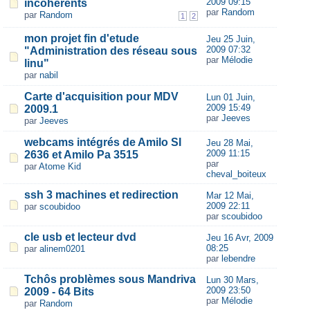
2009 09:15
incohérents
par
Random
par
Random
1
2
mon projet fin d'etude
Jeu 25 Juin,
2009 07:32
"Administration des réseau sous
par
Mélodie
linu"
par
nabil
Carte d'acquisition pour MDV
Lun 01 Juin,
2009 15:49
2009.1
par
Jeeves
par
Jeeves
webcams intégrés de Amilo SI
Jeu 28 Mai,
2009 11:15
2636 et Amilo Pa 3515
par
par
Atome Kid
cheval_boiteux
ssh 3 machines et redirection
Mar 12 Mai,
2009 22:11
par
scoubidoo
par
scoubidoo
cle usb et lecteur dvd
Jeu 16 Avr, 2009
08:25
par
alinem0201
par
lebendre
Tchôs problèmes sous Mandriva
Lun 30 Mars,
2009 23:50
2009 - 64 Bits
par
Mélodie
par
Random