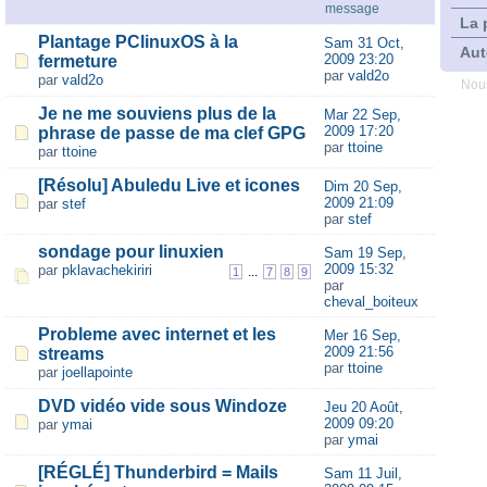
message
La 
Plantage PClinuxOS à la
Sam 31 Oct,
Aut
2009 23:20
fermeture
par
vald2o
par
vald2o
Nous
Je ne me souviens plus de la
Mar 22 Sep,
2009 17:20
phrase de passe de ma clef GPG
par
ttoine
par
ttoine
[Résolu] Abuledu Live et icones
Dim 20 Sep,
2009 21:09
par
stef
par
stef
sondage pour linuxien
Sam 19 Sep,
2009 15:32
par
pklavachekiriri
...
1
7
8
9
par
cheval_boiteux
Probleme avec internet et les
Mer 16 Sep,
2009 21:56
streams
par
ttoine
par
joellapointe
DVD vidéo vide sous Windoze
Jeu 20 Août,
2009 09:20
par
ymai
par
ymai
[RÉGLÉ] Thunderbird = Mails
Sam 11 Juil,