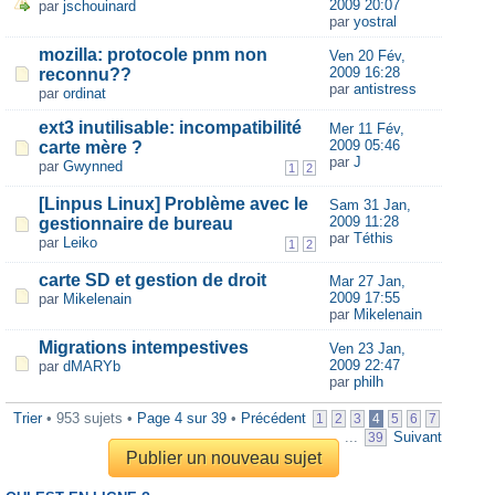
2009 20:07
par
jschouinard
par
yostral
mozilla: protocole pnm non
Ven 20 Fév,
2009 16:28
reconnu??
par
antistress
par
ordinat
ext3 inutilisable: incompatibilité
Mer 11 Fév,
2009 05:46
carte mère ?
par
J
par
Gwynned
1
2
[Linpus Linux] Problème avec le
Sam 31 Jan,
2009 11:28
gestionnaire de bureau
par
Téthis
par
Leiko
1
2
carte SD et gestion de droit
Mar 27 Jan,
2009 17:55
par
Mikelenain
par
Mikelenain
Migrations intempestives
Ven 23 Jan,
2009 22:47
par
dMARYb
par
philh
Trier
• 953 sujets •
Page
4
sur
39
•
Précédent
1
2
3
4
5
6
7
...
Suivant
39
Publier un nouveau sujet