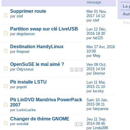
message
La 
Supprimer route
Mer 01 Nov,
Aut
2017 14:12
par
stef
par
stef
Nous
Partition swap sur clé LiveUSB
Lun 12 Déc,
2016 19:30
par
degolarson
par
fat115
Destination HandyLinux
Mer 27 Avr, 2016
10:09
par
firepowi
par
Meg
OpenSuSE le mal aimé ?
Ven 09 Oct,
2015 14:54
par
Odysseus
1
2
3
par
Dremor
Pb installe LSTU
Lun 11 Mai,
2015 21:10
par
popoti
par
lucsky
Pb LinDVD Mandriva PowerPack
Sam 10 Jan,
2015 08:11
2007
par
fairyanna
par
LunixLucke
Changer de thème GNOME
Jeu 11 Sep,
2014 09:46
par
sosolal
1
2
par
Linda398