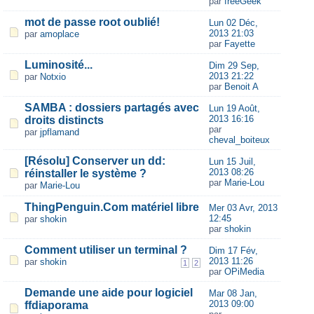
par
freeGeek
mot de passe root oublié!
Lun 02 Déc,
2013 21:03
par
amoplace
par
Fayette
Luminosité...
Dim 29 Sep,
2013 21:22
par
Notxio
par
Benoit A
SAMBA : dossiers partagés avec
Lun 19 Août,
2013 16:16
droits distincts
par
par
jpflamand
cheval_boiteux
[Résolu] Conserver un dd:
Lun 15 Juil,
2013 08:26
réinstaller le système ?
par
Marie-Lou
par
Marie-Lou
ThingPenguin.Com matériel libre
Mer 03 Avr, 2013
12:45
par
shokin
par
shokin
Comment utiliser un terminal ?
Dim 17 Fév,
2013 11:26
par
shokin
1
2
par
OPiMedia
Demande une aide pour logiciel
Mar 08 Jan,
2013 09:00
ffdiaporama