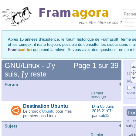
Recherc
Recher
Après 15 années d’existence, le forum historique de Framasoft, ferme se
et les curieux, il reste toujours possible de consulter les discussions ma
Frama
colibri
qui prend la relève. Si vous avez des questions, on se re
GNU/Linux - J'y
Page
1
sur
39
suis, j'y reste
Utili
Mot 
Forum
R
conn
Dernier
message
Destination Ubuntu
Dim 05 Juin,
2016 21:07
Le choix d'
Ubuntu
pour mes
Fo
par
sub13
premiers pas Linux
»
Les
Sujets
suis, j
Les
Dernier