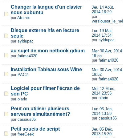
Changer la langue d'un clavier
Jeu 14 Août,
2014 16:29
sous xubuntu
par
par
Atomix
verslouest_le_même
Disque externe hfs en lecture
Lun 19 Mai,
2014 17:34
seule
par
syldupac
par
syldupac
au sujet de mon netbook gdium
Mer 30 Avr, 2014
19:55
par
fatima4020
par
fatima4020
Installation Tableau sous Wine
Mer 30 Avr, 2014
19:52
par
PAC2
par
fatima4020
Logiciel pour filmer l'écran de
Mer 12 Mars,
2014 23:55
son PC
par
olario
par
olario
Peut-on utiliser plusieurs
Lun 06 Jan,
2014 13:59
serveurs simultanément?
par
cassius36
par
cassius36
Petit soucis de script
Jeu 05 Déc,
2013 15:30
par
freeGeek