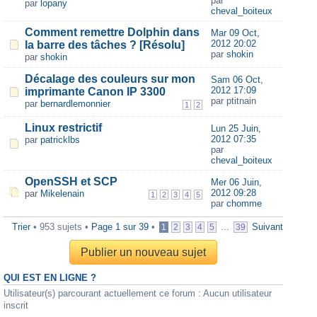
par
par
lopany
cheval_boiteux
Comment remettre Dolphin dans
Mar 09 Oct,
2012 20:02
la barre des tâches ? [Résolu]
par
shokin
par
shokin
Décalage des couleurs sur mon
Sam 06 Oct,
2012 17:09
imprimante Canon IP 3300
par ptitnain
par
bernardlemonnier
1
2
Linux restrictif
Lun 25 Juin,
2012 07:35
par
patricklbs
par
cheval_boiteux
OpenSSH et SCP
Mer 06 Juin,
2012 09:28
par
Mikelenain
1
2
3
4
5
par
chomme
Trier
• 953 sujets •
Page
1
sur
39
•
...
Suivant
1
2
3
4
5
39
Publier un nouveau sujet
QUI EST EN LIGNE ?
Utilisateur(s) parcourant actuellement ce forum : Aucun utilisateur
inscrit