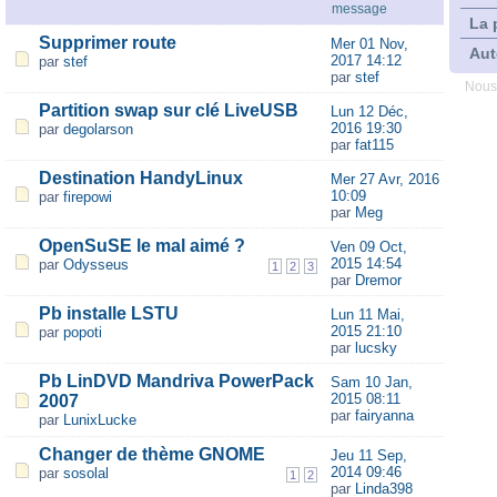
message
La 
Supprimer route
Mer 01 Nov,
Aut
2017 14:12
par
stef
par
stef
Nous
Partition swap sur clé LiveUSB
Lun 12 Déc,
2016 19:30
par
degolarson
par
fat115
Destination HandyLinux
Mer 27 Avr, 2016
10:09
par
firepowi
par
Meg
OpenSuSE le mal aimé ?
Ven 09 Oct,
2015 14:54
par
Odysseus
1
2
3
par
Dremor
Pb installe LSTU
Lun 11 Mai,
2015 21:10
par
popoti
par
lucsky
Pb LinDVD Mandriva PowerPack
Sam 10 Jan,
2015 08:11
2007
par
fairyanna
par
LunixLucke
Changer de thème GNOME
Jeu 11 Sep,
2014 09:46
par
sosolal
1
2
par
Linda398