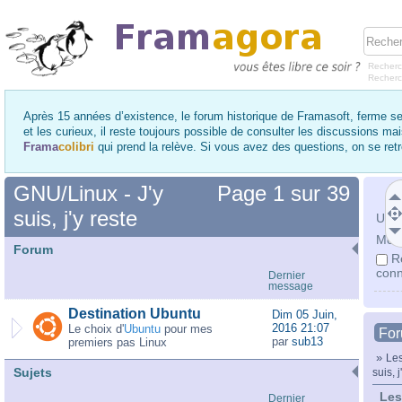
Recherc
Recher
Après 15 années d’existence, le forum historique de Framasoft, ferme se
et les curieux, il reste toujours possible de consulter les discussions ma
Frama
colibri
qui prend la relève. Si vous avez des questions, on se re
GNU/Linux - J'y
Page
1
sur
39
suis, j'y reste
Utili
Mot 
Forum
R
conn
Dernier
message
Destination Ubuntu
Dim 05 Juin,
2016 21:07
Le choix d'
Ubuntu
pour mes
Fo
par
sub13
premiers pas Linux
»
Les
Sujets
suis, j
Les
Dernier