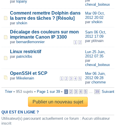
par
par
lopany
cheval_boiteux
Comment remettre Dolphin dans
Mar 09 Oct,
2012 20:02
la barre des tâches ? [Résolu]
par
shokin
par
shokin
Décalage des couleurs sur mon
Sam 06 Oct,
2012 17:09
imprimante Canon IP 3300
par ptitnain
par
bernardlemonnier
1
2
Linux restrictif
Lun 25 Juin,
2012 07:35
par
patricklbs
par
cheval_boiteux
OpenSSH et SCP
Mer 06 Juin,
2012 09:28
par
Mikelenain
1
2
3
4
5
par
chomme
Trier
• 953 sujets •
Page
1
sur
39
•
...
Suivant
1
2
3
4
5
39
Publier un nouveau sujet
QUI EST EN LIGNE ?
Utilisateur(s) parcourant actuellement ce forum : Aucun utilisateur
inscrit