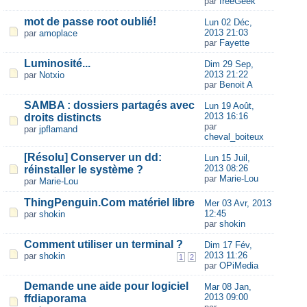
par
freeGeek
mot de passe root oublié!
Lun 02 Déc,
2013 21:03
par
amoplace
par
Fayette
Luminosité...
Dim 29 Sep,
2013 21:22
par
Notxio
par
Benoit A
SAMBA : dossiers partagés avec
Lun 19 Août,
2013 16:16
droits distincts
par
par
jpflamand
cheval_boiteux
[Résolu] Conserver un dd:
Lun 15 Juil,
2013 08:26
réinstaller le système ?
par
Marie-Lou
par
Marie-Lou
ThingPenguin.Com matériel libre
Mer 03 Avr, 2013
12:45
par
shokin
par
shokin
Comment utiliser un terminal ?
Dim 17 Fév,
2013 11:26
par
shokin
1
2
par
OPiMedia
Demande une aide pour logiciel
Mar 08 Jan,
2013 09:00
ffdiaporama