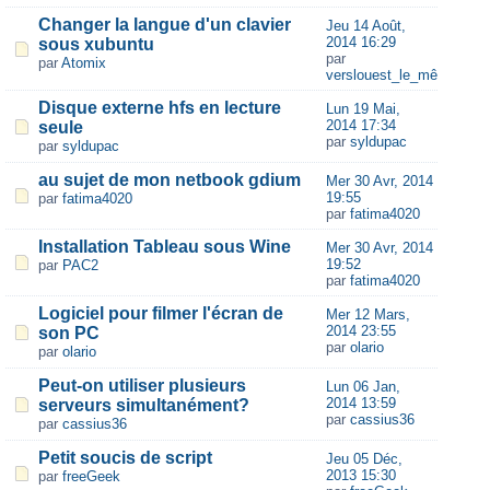
Changer la langue d'un clavier
Jeu 14 Août,
2014 16:29
sous xubuntu
par
par
Atomix
verslouest_le_même
Disque externe hfs en lecture
Lun 19 Mai,
2014 17:34
seule
par
syldupac
par
syldupac
au sujet de mon netbook gdium
Mer 30 Avr, 2014
19:55
par
fatima4020
par
fatima4020
Installation Tableau sous Wine
Mer 30 Avr, 2014
19:52
par
PAC2
par
fatima4020
Logiciel pour filmer l'écran de
Mer 12 Mars,
2014 23:55
son PC
par
olario
par
olario
Peut-on utiliser plusieurs
Lun 06 Jan,
2014 13:59
serveurs simultanément?
par
cassius36
par
cassius36
Petit soucis de script
Jeu 05 Déc,
2013 15:30
par
freeGeek