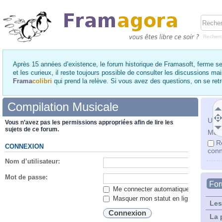
Recher
Après 15 années d’existence, le forum historique de Framasoft, ferme se
et les curieux, il reste toujours possible de consulter les discussions ma
Frama
colibri
qui prend la relève. Si vous avez des questions, on se re
Compilation Musicale
Utili
Vous n’avez pas les permissions appropriées afin de lire les
sujets de ce forum.
Mot 
R
CONNEXION
conn
Nom d’utilisateur:
Mot de passe:
Fo
Me connecter automatiquement lors de
Masquer mon statut en ligne lors de c
Les
La 