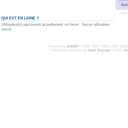
Aut
Nous
QUI EST EN LIGNE ?
Utilisateur(s) parcourant actuellement ce forum : Aucun utilisateur
inscrit
Powered by
phpBB
© 2000, 2002, 2005, 2007 php
Traduction réalisée par
Maël Soucaze
© 2010
ph