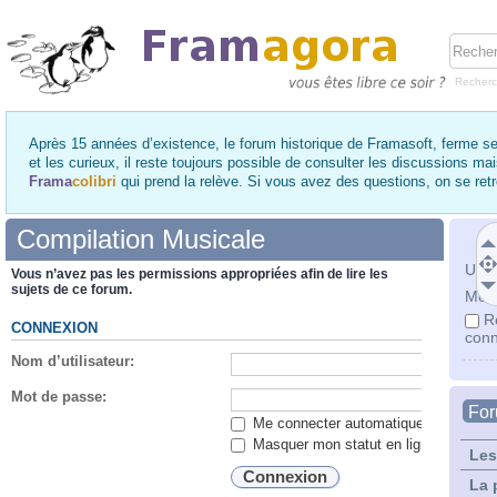
Recher
Après 15 années d’existence, le forum historique de Framasoft, ferme se
et les curieux, il reste toujours possible de consulter les discussions ma
Frama
colibri
qui prend la relève. Si vous avez des questions, on se re
Compilation Musicale
Utili
Vous n’avez pas les permissions appropriées afin de lire les
sujets de ce forum.
Mot 
R
CONNEXION
conn
Nom d’utilisateur:
Mot de passe:
Fo
Me connecter automatiquement lors de
Masquer mon statut en ligne lors de c
Les
La 