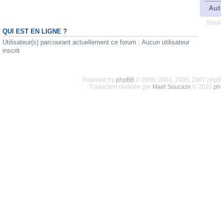
Aut
Nous
QUI EST EN LIGNE ?
Utilisateur(s) parcourant actuellement ce forum : Aucun utilisateur
inscrit
Powered by
phpBB
© 2000, 2002, 2005, 2007 php
Traduction réalisée par
Maël Soucaze
© 2010
ph