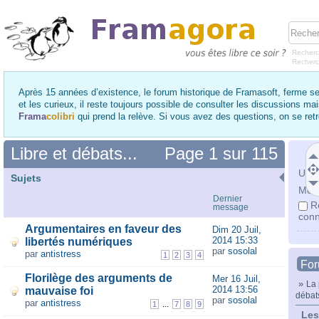
Recherc
Recher
Après 15 années d’existence, le forum historique de Framasoft, ferme se
et les curieux, il reste toujours possible de consulter les discussions ma
Frama
colibri
qui prend la relève. Si vous avez des questions, on se re
Libre et débats...
Page
1
sur
115
Utili
Sujets
Mot 
Dernier
R
message
conn
Argumentaires en faveur des
Dim 20 Juil,
2014 15:33
libertés numériques
par
sosolal
par
antistress
1
2
3
4
Fo
Florilège des arguments de
Mer 16 Juil,
»
La 
2014 13:56
mauvaise foi
débats
par
sosolal
par
antistress
...
1
7
8
9
Les