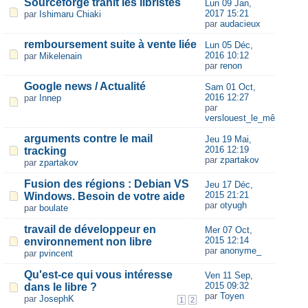
Sourceforge trahit les libristes
Lun 09 Jan,
2017 15:21
par
Ishimaru Chiaki
par
audacieux
remboursement suite à vente liée
Lun 05 Déc,
2016 10:12
par
Mikelenain
par
renon
Google news / Actualité
Sam 01 Oct,
2016 12:27
par
Innep
par
verslouest_le_même
arguments contre le mail
Jeu 19 Mai,
2016 12:19
tracking
par
zpartakov
par
zpartakov
Fusion des régions : Debian VS
Jeu 17 Déc,
2015 21:21
Windows. Besoin de votre aide
par
otyugh
par
boulate
travail de développeur en
Mer 07 Oct,
2015 12:14
environnement non libre
par
anonyme_
par
pvincent
Qu'est-ce qui vous intéresse
Ven 11 Sep,
2015 09:32
dans le libre ?
par
Toyen
par
JosephK
1
2