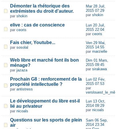
Démonter la rhétorique des
Mar 28 Juil,
2015 07:29
extrémistes du droit d'auteur.
par
shokin
par
shokin
elive : cas de conscience
Lun 20 Juil,
2015 22:04
par
ceoris
par
ceoris
Fais chier, Youtube...
Ven 29 Mai,
2015 14:55
par
sosolal
par
marzielle
Web libre et marché font ils bon
Dim 01 Mars,
2015 09:45
ménage?
par
sirakawa
par
jazaza
Prochain G8 : renforcement de la
Lun 02 Fév,
2015 07:53
propriété intellectuelle ?
par
par
antistress
verslouest_le_même
Le développement du libre est-il
Lun 13 Oct,
2014 09:29
lié au privateur
par
nicoals
par
nicoals
Questions sur les sports de plein
Sam 06 Sep,
2014 23:34
air
par
Gee