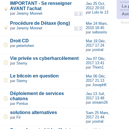
IMPORTANT - Se renseigner
Jeu 25 Oct,
La 
2012 20:03
AVANT l'achat
par
Lolo le 13
par
Jeremy Monnet
Aut
1
2
Procédure de Détaxe (long)
Nous
Mer 24 Mars,
2010 18:45
par
Jeremy Monnet
1
2
par
sebosiris
Droit CD
Mar 19 Déc,
2017 17:24
par
petertohen
par
yostral
Vie privée vs cyberharcèlement
Jeu 07 Déc,
2017 13:41
par
Stemy
par
Thom1
Le bitcoin en question
Mer 06 Déc,
2017 21:13
par
Stemy
par
JosephK
Déploiement de services
Jeu 13 Juil,
2017 13:48
chatons
par
stream26
par
Pentux
solutions alternatives
Sam 25 Mars,
2017 21:44
par
Fil
par
yostral