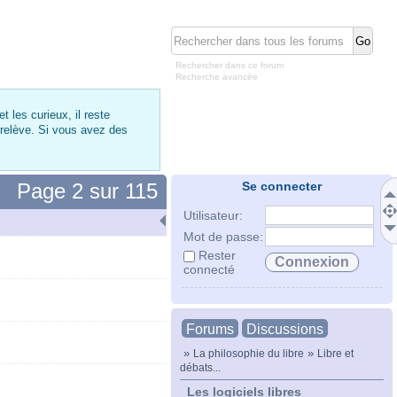
Rechercher dans ce forum
Recherche avancée
 les curieux, il reste
 relève. Si vous avez des
Page
2
sur
115
Se connecter
Utilisateur:
Mot de passe:
Rester
connecté
Forums
Discussions
»
»
La philosophie du libre
Libre et
débats...
Les logiciels libres