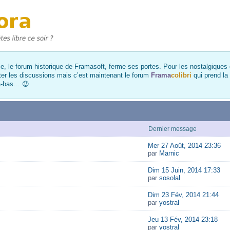
, le forum historique de Framasoft, ferme ses portes. Pour les nostalgiques et
ter les discussions mais c’est maintenant le forum
Frama
colibri
qui prend la
là-bas… 😉
Dernier message
Mer 27 Août, 2014 23:36
par
Marnic
Dim 15 Juin, 2014 17:33
par
sosolal
Dim 23 Fév, 2014 21:44
par
yostral
Jeu 13 Fév, 2014 23:18
par
yostral