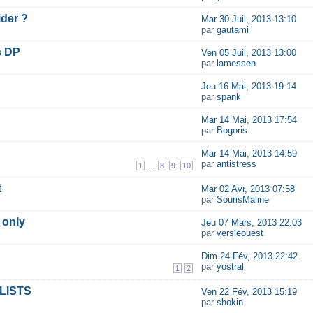
ider ?
Mar 30 Juil, 2013 13:10
par
gautami
s DP
Ven 05 Juil, 2013 13:00
par
lamessen
Jeu 16 Mai, 2013 19:14
par
spank
Mar 14 Mai, 2013 17:54
par
Bogoris
Mar 14 Mai, 2013 14:59
par
antistress
...
1
8
9
10
t
Mar 02 Avr, 2013 07:58
par
SourisMaline
 only
Jeu 07 Mars, 2013 22:03
par
versleouest
Dim 24 Fév, 2013 22:42
par
yostral
1
2
PLISTS
Ven 22 Fév, 2013 15:19
par
shokin