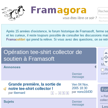
Recherc
Recher
Après 15 années d’existence, le forum historique de Framasoft, ferme se
et les curieux, il reste toujours possible de consulter les discussions ma
Frama
colibri
qui prend la relève. Si vous avez des questions, on se re
Opération tee-shirt collector de
soutien à Framasoft
Utili
Mot 
Annonces
R
conn
Dernier
message
Grande première, la sortie de
Ven 04 Nov,
2005 18:30
notre tee-shirt collector !
Fo
par
nono16430
par
tbernard
...
1
4
5
6
»
For
collec
Sujets
Dernier
message
Les