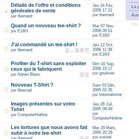
Détails de l'offre et conditions
Jeu 24 Fév,
La 
2005 17:21
générales de vente
par
tbernard
Aut
par
tbernard
Nous
Quand un nouveau tee-shirt ?
Mar 07 Nov,
2006 00:51
par
E18i3
par
E18i3
J'ai commandé un tee-shirt !
Jeu 12 Oct,
2006 11:39
par
tbernard
...
1
5
6
7
par
E18i3
Profiter du T-shirt sans exploiter
Dim 10 Sep,
2006 15:17
ceux qui le fabriquent
par
gnulover
par
Adrien Blanc
1
2
Nouveau T-Shirt ?
Sam 03 Déc,
2005 02:35
par
libercad
par
totomatisme
Images présentes sur votre
Jeu 28 Juil,
2005 09:49
Tshirt
par
par
ComputerHotline
ComputerHotline
Les tortures que nous avons fait
Mar 29 Mars,
2005 20:29
subir à notre tee-shirt
par
yostral
par
tbernard
1
2