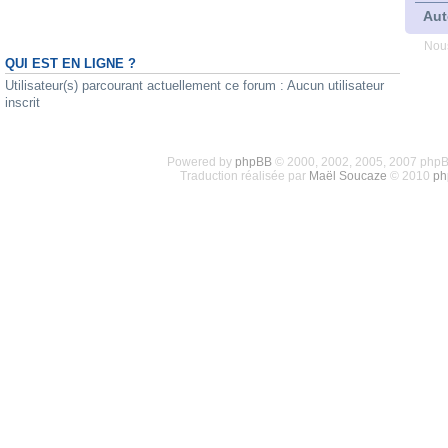
Aut
Nous
QUI EST EN LIGNE ?
Utilisateur(s) parcourant actuellement ce forum : Aucun utilisateur
inscrit
Powered by
phpBB
© 2000, 2002, 2005, 2007 php
Traduction réalisée par
Maël Soucaze
© 2010
ph