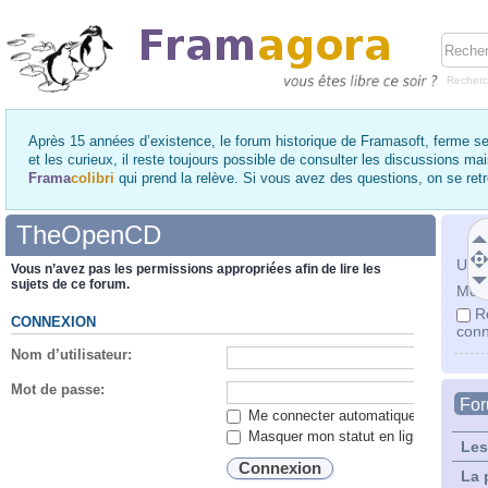
Recher
Après 15 années d’existence, le forum historique de Framasoft, ferme se
et les curieux, il reste toujours possible de consulter les discussions ma
Frama
colibri
qui prend la relève. Si vous avez des questions, on se re
TheOpenCD
Utili
Vous n’avez pas les permissions appropriées afin de lire les
sujets de ce forum.
Mot 
R
CONNEXION
conn
Nom d’utilisateur:
Mot de passe:
Fo
Me connecter automatiquement lors de
Masquer mon statut en ligne lors de c
Les
La 